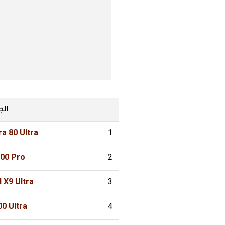
الج
a 80 Ultra
1
300 Pro
2
 X9 Ultra
3
00 Ultra
4