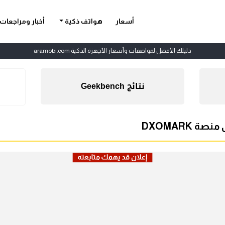
أسعار
هواتف ذكية
أخبار ومراجعات
دليلك الأفضل لمواصفات وأسعار الأجهزة الذكية aramobi.com
نتائج Geekbench
ة DXOMARK