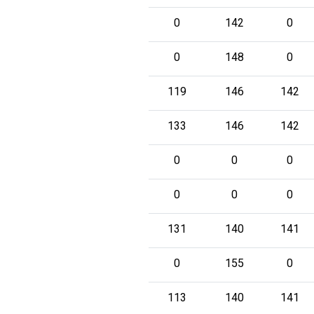
0
142
0
0
148
0
119
146
142
133
146
142
0
0
0
0
0
0
131
140
141
0
155
0
113
140
141