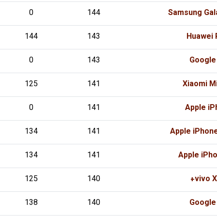
0
144
Samsung Gala
144
143
Huawei 
0
143
Google 
125
141
Xiaomi Mi
0
141
Apple iP
134
141
Apple iPhon
134
141
Apple iPh
125
140
vivo X
138
140
Google 