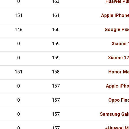
0
163
Huawei Pur
151
161
Apple iPhon
148
160
Google Pix
0
159
Xiaomi 
0
159
Xiaomi 1
151
158
Honor Ma
0
157
Apple iPh
0
157
Oppo Find
0
157
Samsung Gala
0
157
Huawei Ma