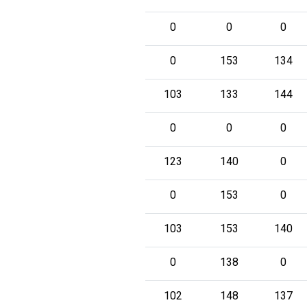
0
0
0
0
153
134
103
133
144
0
0
0
123
140
0
0
153
0
103
153
140
0
138
0
102
148
137