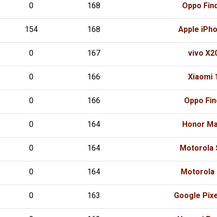
0
168
Oppo Find
154
168
Apple iPh
0
167
vivo X2
0
166
Xiaomi 
0
166
Oppo Fin
0
164
Honor Ma
0
164
Motorola 
0
164
Motorola 
0
163
Google Pixe