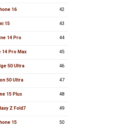
Phone 16
42
mi 15
43
one 14 Pro
44
e 14 Pro Max
45
ge 50 Ultra
46
n 50 Ultra
47
ne 15 Plus
48
axy Z Fold7
49
Phone 15
50