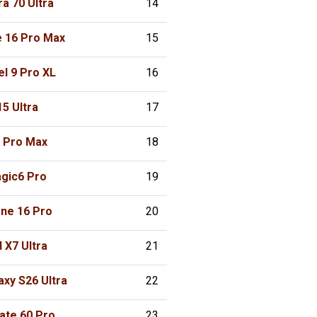
a 70 Ultra
14
e 16 Pro Max
15
el 9 Pro XL
16
15 Ultra
17
7 Pro Max
18
gic6 Pro
19
one 16 Pro
20
 X7 Ultra
21
xy S26 Ultra
22
te 60 Pro+
23