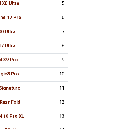
 X8 Ultra
5
one 17 Pro
6
00 Ultra
7
17 Ultra
8
d X9 Pro
9
gic8 Pro
10
Signature
11
Razr Fold
12
l 10 Pro XL
13