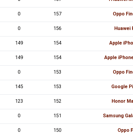
0
157
Oppo Fin
0
156
Huawei 
149
154
Apple iPh
149
154
Apple iPhon
0
153
Oppo Fin
145
153
Google Pi
123
152
Honor Ma
0
151
Samsung Gala
0
150
Oppo F