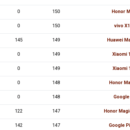
0
150
Honor M
0
150
vivo X
145
149
Huawei Ma
0
149
Xiaomi 
0
149
Xiaomi 
0
148
Honor Ma
0
148
Google 
122
147
Honor Magi
142
147
Google Pi