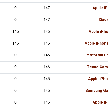
0
147
Apple i
0
147
Xiao
145
146
Apple iPh
145
146
Apple iPhon
0
146
Motorola Ed
0
146
Tecno Camo
0
145
Apple iPho
0
145
Samsung Gal
0
145
Apple i