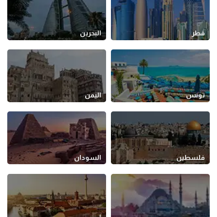
قطر
البحرين
تونس
اليمن
فلسطين
السودان