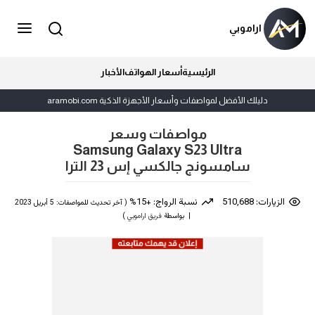
اراموبي
الرئيسية
أسعار الهواتف
الأخبار
دليلك الأفضل لمواصفات وأسعار الأجهزة الذكية aramobi.com
مواصفات وسعر
Samsung Galaxy S23 Ultra
سامسونج جالكسي إس 23 الترا
الزيارات: 510,688
نسبة الرواج: +15%
( آخر تحديث للمواصفات: 5 أبريل 2023
| بواسطة
فريق اراموبي
)