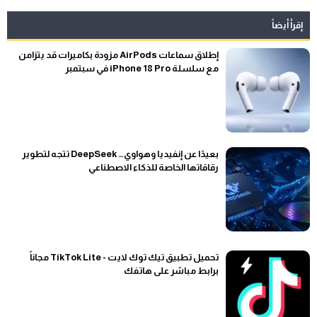
إقرأ أيضاً
إطلاق سماعات AirPods مزودة بكاميرات قد يتزامن
مع سلسلة iPhone 18 Pro في سبتمبر
بعيدًا عن إنفيديا وهواوي… DeepSeek تتجه لتطوير
رقاقاتها الخاصة للذكاء الاصطناعي
تحميل تطبيق تيك توك لايت - TikTok Lite مجاناً
برابط مباشر على هاتفك