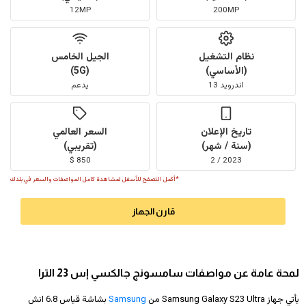
12MP
200MP
نظام التشغيل
الجيل الخامس
(الأساسي)
(5G)
اندرويد 13
يدعم
تاريخ الإعلان
السعر العالمي
(سنة / شهر)
(تقريبي)
850 $
2023 / 2
*أكمل التصفح للأسفل لمشاهدة كامل المواصفات والسعر في بلدك
قارن الجهاز
لمحة عامة عن مواصفات سامسونج جالكسي إس 23 الترا
يأتي جهاز Samsung Galaxy S23 Ultra من
Samsung
بشاشة قياس 6.8 انش