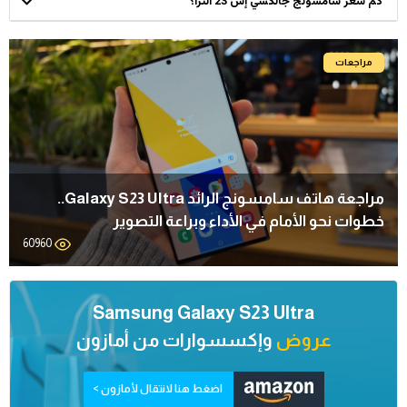
كم سعر سامسونج جالكسي إس 23 الترا؟
مراجعات
مراجعة هاتف سامسونج الرائد Galaxy S23 Ultra..
خطوات نحو الأمام في الأداء وبراعة التصوير
60960
Samsung Galaxy S23 Ultra
عروض
وإكسسوارات من
أمازون
اضغط هنا لانتقال لأمازون >