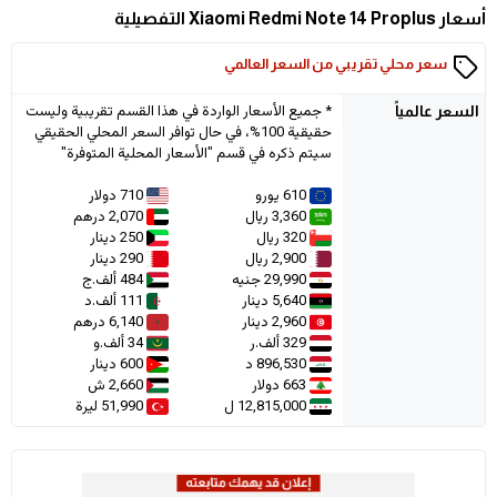
أسعار Xiaomi Redmi Note 14 Proplus التفصيلية
سعر محلي تقريبي من السعر العالمي
* جميع الأسعار الواردة في هذا القسم تقريبية وليست
السعر
عالمياً
حقيقية 100%، في حال توافر السعر المحلي الحقيقي
سيتم ذكره في قسم "الأسعار المحلية المتوفرة"
610 يورو
710 دولار
3,360 ريال
2,070 درهم
320 ريال
250 دينار
2,900 ريال
290 دينار
29,990 جنيه
484 ألف.ج
5,640 دينار
111 ألف.د
2,960 دينار
6,140 درهم
329 ألف.ر
34 ألف.و
896,530 د
600 دينار
663 دولار
2,660 ش
12,815,000 ل
51,990 ليرة