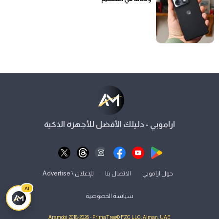
اراموبي - دليلك الأفضل للأجهزة الذكية
⋅
⋅
حول اراموبي
الاتصال بنا
للإعلان \ Advertise
AI
سياسة الخصوصية
Aramobi 2018-2026 - PrimaTree© FZC LLC, Ajman, UAE