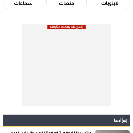
لابتوبات
منصات
سماعات
إقرأ أيضاً
هاتف Redmi Turbo 6 Max قادم ببطارية ستكون