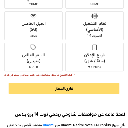
20MP
50MP
نظام التشغيل
الجيل الخامس
(الأساسي)
(5G)
اندرويد 14
يدعم
تاريخ الإعلان
السعر العالمي
(سنة / شهر)
(تقريبي)
710 $
2024 / 9
*أكمل التصفح للأسفل لمشاهدة كامل المواصفات والسعر في بلدك
قارن الجهاز
لمحة عامة عن مواصفات شاومي ريدمي نوت 14 برو بلاس
يأتي جهاز Xiaomi Redmi Note 14 Proplus من
Xiaomi
بشاشة قياس 6.67 انش