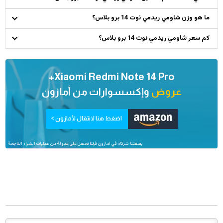
ما هو وزن شاومي ريدمي نوت 14 برو بلاس؟
كم سعر شاومي ريدمي نوت 14 برو بلاس؟
Xiaomi Redmi Note 14 Pro+
عروض
وإكسسوارات من
أمازون
اضغط هنا لانتقال لأمازون >
بصفتنا شركاء في امازون فإننا نحصل على عمولة من عمليات الشراء الناجحة