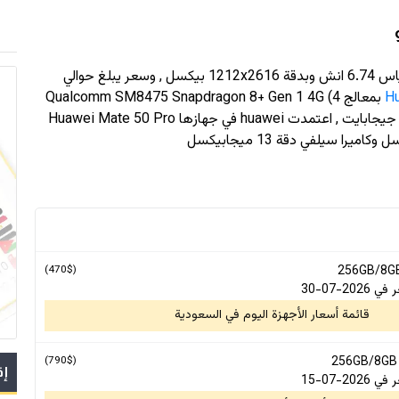
ش وبدقة
1212x2616
بيكسل , وسعر يبلغ حوالي
Hu
بمعالج Qualcomm SM8475 Snapdragon 8+ Gen 1 4G (4
nm) وذاكرة رام حتى 8 جيجابايت و سعة تخزين حتى 512 جيجابايت , اعتمدت huawei في جهازها Huawei Mate 50 Pro
(470$)
2-07-30
قائمة أسعار الأجهزة اليوم في السعودية
(790$)
إق
2-07-15