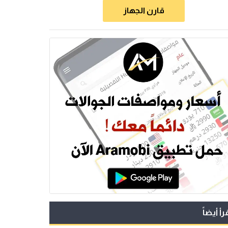
قارن الجهاز
رأ أيضاً