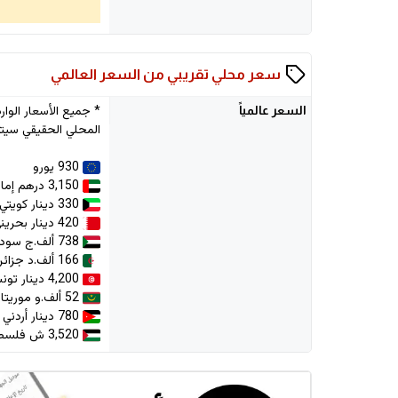
سعر محلي تقريبي من السعر العالمي
السعر
عالمياً
المحلي الحقيقي سيتم
930 يورو
3,150 درهم إماراتي
330 دينار كويتي
420 دينار بحريني
738 ألف.ج سوداني
166 ألف.د جزائري
4,200 دينار تونسي
52 ألف.و موريتانية
780 دينار أردني
3,520 ش فلسطيني