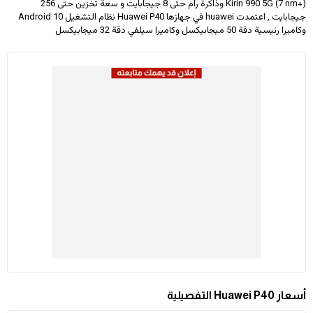
Kirin 990 5G (7 nm+) وذاكرة رام حتى 8 جيجابايت و سعة تخزين حتى 256
جيجابايت , اعتمدت huawei في جهازها Huawei P40 نظام التشغيل Android 10
وكاميرا رئيسية دقة 50 ميجابيكسل وكاميرا سيلفي دقة 32 ميجابيكسل
أسعار Huawei P40 التفصيلية