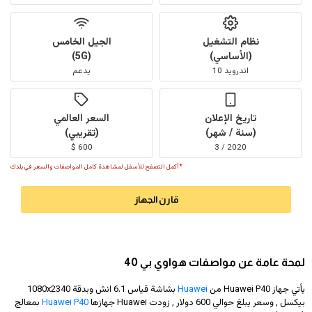
نظام التشغيل
الجيل الخامس
(الأساسي)
(5G)
اندرويد 10
يدعم
تاريخ الإعلان
السعر العالمي
(سنة / شهر)
(تقريبي)
600 $
2020 / 3
*أكمل التصفح للأسفل لمشاهدة كامل المواصفات والسعر في بلدك
قارن الجهاز
لمحة عامة عن مواصفات هواوي بي 40
يأتي جهاز Huawei P40 من
Huawei
بشاشة قياس 6.1 انش وبدقة
1080x2340
بيكسل , وسعر يبلغ حوالي 600 دولار
, زودت Huawei جهازها
Huawei P40
بمعالج