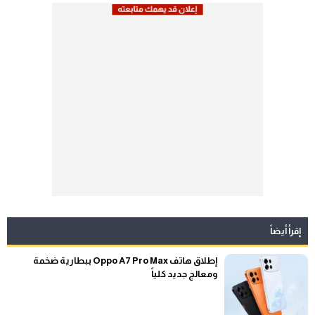
إقرأ أيضاً
إطلاق هاتف Oppo A7 Pro Max ببطارية ضخمة
ومعالج جديد كلياً