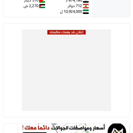
874,180 د
510 دينار
712 دولار
2,270 ش
10,924,000 ل