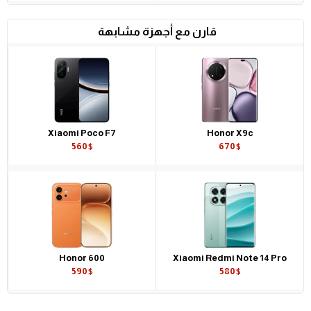
قارن مع أجهزة مشابهة
Xiaomi Poco F7
Honor X9c
560$
670$
Honor 600
Xiaomi Redmi Note 14 Pro
590$
580$