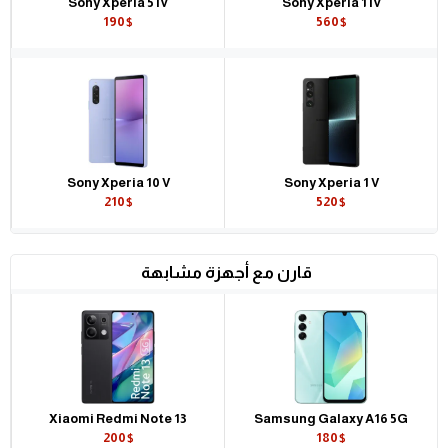
Sony Xperia 5 IV
Sony Xperia 1 IV
190$
560$
Sony Xperia 10 V
Sony Xperia 1 V
210$
520$
قارن مع أجهزة مشابهة
Xiaomi Redmi Note 13
Samsung Galaxy A16 5G
200$
180$