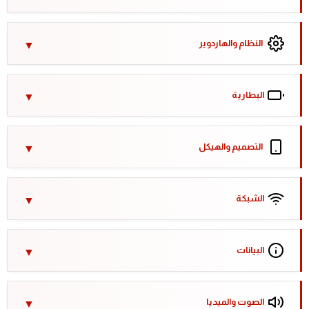
النظام والهاردوير
البطارية
التصميم والهيكل
الشبكة
البيانات
الصوت والميديا