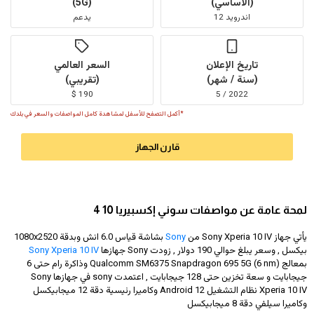
(الأساسي)
(5G)
اندرويد 12
يدعم
تاريخ الإعلان
السعر العالمي
(سنة / شهر)
(تقريبي)
190 $
2022 / 5
*أكمل التصفح للأسفل لمشاهدة كامل المواصفات والسعر في بلدك
قارن الجهاز
لمحة عامة عن مواصفات سوني إكسبيريا 10 4
يأتي جهاز Sony Xperia 10 IV من
Sony
بشاشة قياس 6.0 انش وبدقة
1080x2520
بيكسل , وسعر يبلغ حوالي 190 دولار
, زودت Sony جهازها
Sony Xperia 10 IV
بمعالج Qualcomm SM6375 Snapdragon 695 5G (6 nm) وذاكرة رام حتى 6
جيجابايت و سعة تخزين حتى 128 جيجابايت , اعتمدت sony في جهازها Sony
Xperia 10 IV نظام التشغيل Android 12 وكاميرا رئيسية دقة 12 ميجابيكسل
وكاميرا سيلفي دقة 8 ميجابيكسل