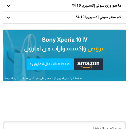
ما هو وزن سوني إكسبيريا 10 4؟
كم سعر سوني إكسبيريا 10 4؟
Sony Xperia 10 IV
عروض
وإكسسوارات من
أمازون
اضغط هنا لانتقال لأمازون >
بصفتنا شركاء في امازون فإننا نحصل على عمولة من عمليات الشراء الناجحة