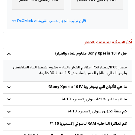
قارن ترتيب الجهاز حسب تقييمات DxOMark >>
أكثر الأسئلة المتعلقة بالجهاز
هل Sony Xperia 10 IV مقاوم للماء والغبار؟
معيار IP65/معيار IP68 مقاوم للغبار والماء - مقاوم لضغط الماء المنخفض
وليس العالي - قابل للغمر بالماء حتى 1.5 متر لـ 30 دقيقة
ما هي الألوان التي يتوفر بها Sony Xperia 10 IV؟
ما هو مقاس شاشة سوني إكسبيريا 10 4؟
كم سعة تخزين سوني إكسبيريا 10 4؟
كم الذاكرة الداخلية RAM لـ سوني إكسبيريا 10 4؟