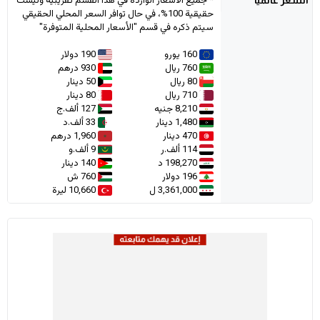
* جميع الأسعار الواردة في هذا القسم تقريبية وليست
حقيقية 100%، في حال توافر السعر المحلي الحقيقي
سيتم ذكره في قسم "الأسعار المحلية المتوفرة"
160 يورو
190 دولار
760 ريال
930 درهم
80 ريال
50 دينار
710 ريال
80 دينار
8,210 جنيه
127 ألف.ج
1,480 دينار
33 ألف.د
470 دينار
1,960 درهم
114 ألف.ر
9 ألف.و
198,270 د
140 دينار
196 دولار
760 ش
3,361,000 ل
10,660 ليرة