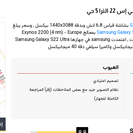
را 5 جي
S
بشاشة قياس 6.8 انش وبدقة
1440x3088
بيكسل , وسعر يبلغ
Samsung Galaxy 
بمعالج Exynos 2200 (4 nm) - Europe
وذاكرة رام حتى 12 جيجابايت و سعة تخزين حتى 1 تيرابايت , اعتمدت samsung في جهازها Samsung Galaxy S22 Ultra
العيوب
تصميم اعتيادي
نظام التصوير جيد مع بعض الملاحظات (إقرأ المراجعة
الكاملة للجهاز)
إق