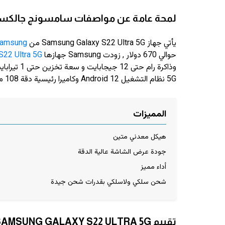
لمحة عامة عن مواصفات سامسونج جالكسي إس 22 الت
يأتي جهاز Samsung Galaxy S22 Ultra 5G من
amsung
حوالي 670 دولار
, زودت Samsung جهازها
S22 Ultra 5G
5G نظام التشغيل Android 12 وكاميرا رئيسية دقة 108 ميجابيكسل وكاميرا سيلفي دقة 40 ميجابيكسل
المميزات
هيكل معدني متين
جودة عرض الشاشة عالية الدقة
أداء مميز
شحن سلكي ولاسلكي بقدرات شحن جيدة
تقييم SAMSUNG GALAXY S22 ULTRA 5G