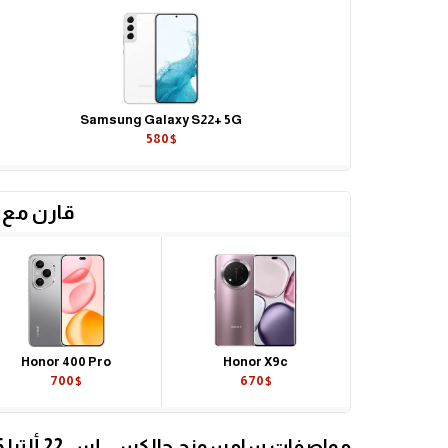
Samsung Galaxy S22+ 5G
580$
قارن مع 
Honor 400 Pro
Honor X9c
700$
670$
مواصفات سامسونج جالكسي إس 22 ألترا 5 جي التفصيلية