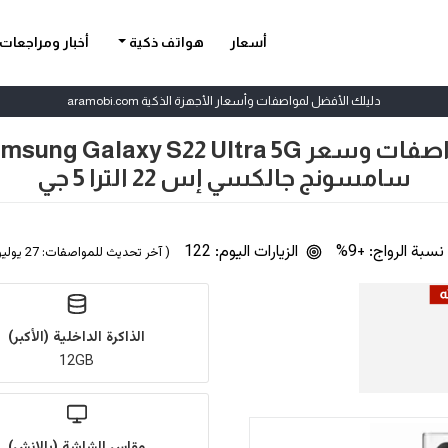
أسعار
هواتف ذكية
أخبار ومراجعات
دليلك الأفضل لمواصفات وأسعار الأجهزة الذكية aramobi.com
 وسعر Samsung Galaxy S22 Ultra 5G
سامسونج جالكسي إس 22 الترا 5 جي
نسبة الرواج: +9%
الزيارات اليوم: 122
( آخر تحديث للمواصفات: 27 يوليو 2022 | بواسطة
الذاكرة الداخلية (الأكبر)
12GB
مقاس الشاشة (بالإنش)