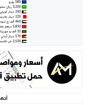
580 يورو
3,200 ريال سعودي
240 دينار كويتي
220 دينار بحريني
460 ألف.ج سوداني
5,830 درهم مغربي
32 ألف.و موريتانية
570 دينار أردني
2,530 ش فلسطيني
أجهز