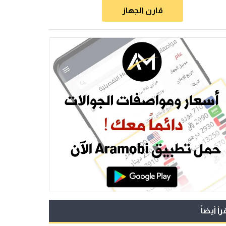
قارن الجهاز
رأ أيضاً