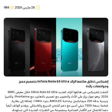
26 مارس 2026
984
إنفينكس تطلق هاتفها الرائد Infinix Note 60 Ultra بتصميم مميز
ومواصفات رائدة
كشفت إنفينيكس عن هاتفها الرائد الجديد Infinix Note 60 Ultra خلال معرض MWC
2026، وهو جهاز يركز على الأداء والتصوير مع تصميم بالتعاون مع Pininfarina، وكاميرا
رئيسية بدقة 200 ميجابكسل، وشاشة AMOLED بتردد 144Hz، إضافة إلى بطارية
ضخمة بسعة 7000 ميلي أمبير مع دعم الشحن السريع واللاسلكي. ويقدم الهاتف أيضاً
دعما للاتصال عبر الأقمار الصناعية ومجموعة من التقنيات الجديدة التي تستهدف