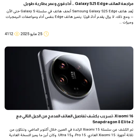
مراجعة الهاتف Galaxy S25 Edge … أداء قوي وعمر بطارية طويل
يُعد هاتف Samsung Galaxy S25 Edge أنحف هاتف في سلسلة Galaxy S حتى الآن
— ومع ذلك، لا يزال يقدم أداءً قويًا. يتميز هاتف Edge بنفس أداء ومواصفات البرمجيات
وميزات …
25 مايو 2025
4112
Xiaomi 16: تسريب يكشف تفاصيل الهاتف المدمج من الجيل التالي مع
Snapdragon 8 Elite 2
تم الكشف عن سلسلة Xiaomi 15 الرائدة في الصين خلال أكتوبر الماضي، وتتكوّن من
ثلاثة أجهزة: Xiaomi 15 العادي، 15 Pro، و15 Ultra. وكان أبرز ما يميز النسخة العادية