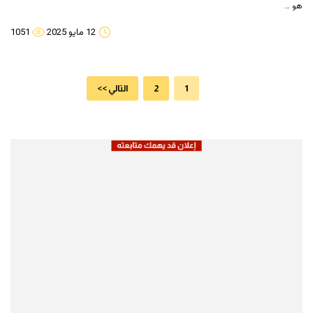
هو …
12 مايو 2025
1051
1
2
التالي >>