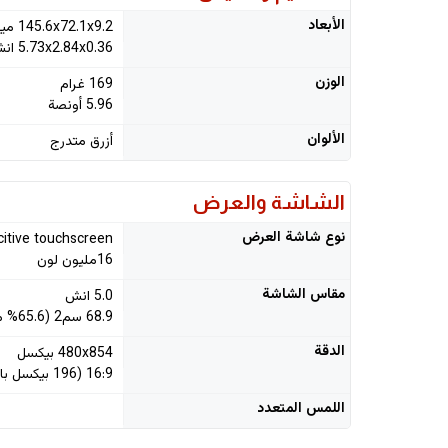
الأبعاد
145.6x72.1x9.2 ميلي متر
5.73x2.84x0.36 انش
الوزن
169 غرام
5.96 أونصة
الألوان
أزرق متدرج
الشاشة والعرض
نوع شاشة العرض
citive touchscreen
16مليون لون
مقاس الشاشة
5.0 انش
68.9 سم2 (65.6% معدل الشاشة لكامل الجهاز)
الدقة
480x854 بيكسل
16:9 (196 بيكسل بالانش)
اللمس المتعدد