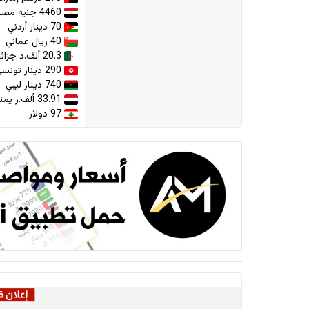
4460 جنيه مصري
70 دينار أردني
40 ريال عماني
20.3 ألف.د جزائري
290 دينار تونسي
740 دينار ليبي
33.91 ألف.ر يمني
97 دولار