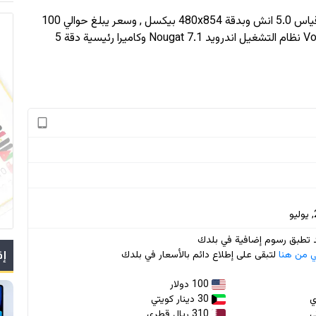
انش وبدقة
480x854
بيكسل , وسعر يبلغ حوالي 100
, اعتمدت vodafone في جهازها Vodafone Smart E8 نظام التشغيل اندرويد 7.1 Nougat وكاميرا رئيسية دقة 5
قد تطبق رسوم إضافية في بلدك
ي من هنا
لتبقى على إطلاع دائم بالأسعار في بلدك
إق
100 دولار
30 دينار كويتي
310 ريال قطري