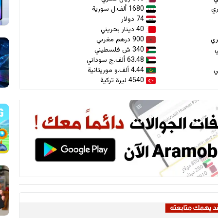
1680 ألف.ل سورية
74 دولار
40 دينار بحريني
900 درهم مغربي
340 ش فلسطيني
63.48 ألف.ج سوداني
4.44 ألف.و موريتانية
4540 ليرة تركية