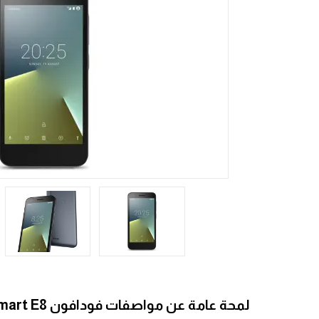
لمحة عامة عن مواصفات فودافون Smart E8