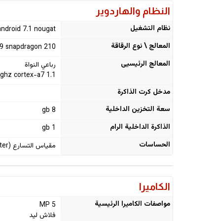
النظام والهاردوير
نظام التشغيل
android 7.1 nougat
المعالج \ نوع الرقاقة
 snapdragon 210
المعالج الرئيسيى
رباعي النواة
1.1 ghz cortex-a7
مدخل كرت الذاكرة
سعة التخزين الداخلية
8 gb
الذاكرة الداخلية الرام
1 gb
الحساسات
مقياس التسارع (accelerometer), حساس التقارب (proximity)
الكاميرا
مواصفات الكاميرا الرئيسية
5 MP
فلاش ليد