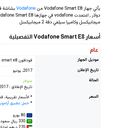
يأتي جهاز Vodafone Smart E8 من
Vodafone
بشاشة قياس 5.0 
دولار
ميجابيكسل وكاميرا سيلفي دقة 2 ميجابيكسل
أسعار Vodafone Smart E8 التفصيلية
عام
موديل الجهاز
فودافون smart e8
تاريخ الإعلان
2017, يونيو
الحالة
متوفر
تاريخ الإطلاق : 2017, يوليو
السعر
* الأسعار تقريبية، 
*
حمل تطبيق أراموب
80 يورو
330 ريال سعودي
270 درهم إماراتي