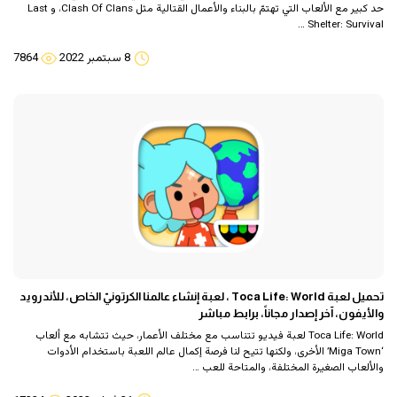
حد كبير مع الألعاب التي تهتمّ بالبناء والأعمال القتالية مثل Clash Of Clans، و Last
Shelter: Survival …
8 سبتمبر 2022
7864
تحميل لعبة Toca Life: World ، لعبة إنشاء عالمنا الكرتونيّ الخاص، للأندرويد
والأيفون، آخر إصدار مجاناً، برابط مباشر
Toca Life: World لعبة فيديو تتناسب مع مختلف الأعمار، حيث تتشابه مع ألعاب
‘Miga Town’ الأخرى، ولكنها تتيح لنا فرصة إكمال عالم اللعبة باستخدام الأدوات
والألعاب الصغيرة المختلفة، والمتاحة للعب …