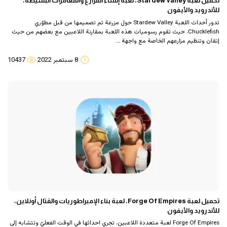
تحميل لعبة Stardew Valley، لعبةٌ إنشاء المزارع والمغامرات البسيطة،
للأندرويد والأيفون
تدور أحداث اللعبة Stardew Valley حول مزرعة تم تصميمها من قبل مطوّري
Chucklefish، حيث تقوم رسوميات هذه اللعبة بمقارنة اللاعبين مع بعضهم من حيث
إتقان وتنظيم مزارعهم الخاصة مع واجهة …
8 سبتمبر 2022
10437
تحميل لعبة Forge Of Empires، لعبة بناء الإمبراطوريات والقتال أونلاين،
للأندرويد والأيفون
Forge Of Empires لعبة متعددة اللاعبين، تجري احداثها في الوقت الفعليّ وتتشابه إلى