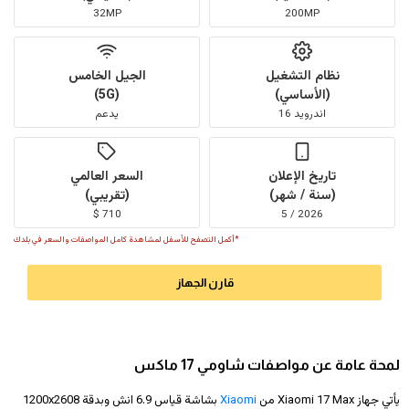
32MP
200MP
نظام التشغيل
الجيل الخامس
(الأساسي)
(5G)
اندرويد 16
يدعم
تاريخ الإعلان
السعر العالمي
(سنة / شهر)
(تقريبي)
710 $
2026 / 5
*أكمل التصفح للأسفل لمشاهدة كامل المواصفات والسعر في بلدك
قارن الجهاز
لمحة عامة عن مواصفات شاومي 17 ماكس
يأتي جهاز Xiaomi 17 Max من
Xiaomi
بشاشة قياس 6.9 انش وبدقة
1200x2608