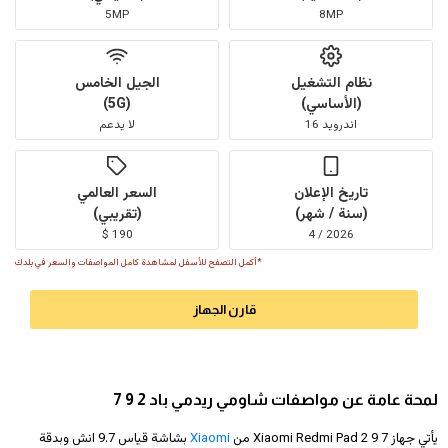
5MP
8MP
نظام التشغيل
الجيل الخامس
(الأساسي)
(5G)
اندرويد 16
لا يدعم
تاريخ الإعلان
السعر العالمي
(سنة / شهر)
(تقريبي)
190 $
2026 / 4
*أكمل التصفح للأسفل لمشاهدة كامل المواصفات والسعر في بلدك
قارن الجهاز
لمحة عامة عن مواصفات شاومي ريدمي باد 2 9 7
يأتي جهاز Xiaomi Redmi Pad 2 9 7 من
Xiaomi
بشاشة قياس 9.7 انش وبدقة