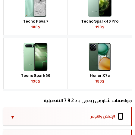
Tecno Pova 7
Tecno Spark 40 Pro
180$
190$
Tecno Spark 50
Honor X7c
190$
180$
مواصفات شاومي ريدمي باد 2 9 7 التفصيلية
الإعلان والتوفر