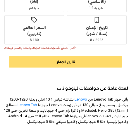
(الأساسي)
(5G)
اندرويد 14
لا يدعم
تاريخ الإعلان
السعر العالمي
(سنة / شهر)
(تقريبي)
130 $
2025 / 8
*أكمل التصفح للأسفل لمشاهدة كامل المواصفات والسعر في بلدك
قارن الجهاز
لمحة عامة عن مواصفات لينوفو تاب
يأتي جهاز Lenovo Tab من
Lenovo
بشاشة قياس 10.1 انش وبدقة
1200x1920
بيكسل , وسعر يبلغ حوالي 130 دولار
, زودت Lenovo جهازها
Lenovo Tab
بمعالج
Mediatek Helio G85 (12 nm) وذاكرة رام حتى 4 جيجابايت و سعة تخزين حتى 128
جيجابايت , اعتمدت lenovo في جهازها Lenovo Tab نظام التشغيل Android 14
وكاميرا رئيسية دقة 8 ميجابيكسل وكاميرا سيلفي دقة 5 ميجابيكسل