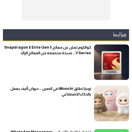
إقرأ أيضاً
كوالكوم تعلن عن معالج Snapdragon 8 Elite Gen 5
V Series … نسخة مخصصة من المعالج الرائد
نوبيا تطلق iMoochi في الصين … حيوان أليف يعمل
بالذكاء الاصطناعي
تحميل تطبيق واتساب - WhatsApp Messenger