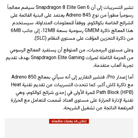
تشير التسريبات إلى أن Snapdragon 8 Elite Gen 6 سيضم معالجاً
رسومياً مطوراً من نوع Adreno 845 يعتمد على البنية القائمة على
الشرائح الخاصة بكوالكوم. ووفقاً للمعلومات المتداولة، سيستخدم
هذا المعالج ذاكرة GMEM رسومية بسعة 12MB، إلى جانب 6MB
من ذاكرة التخزين المؤقت على مستوى النظام (SLC).
وعلى مستوى البرمجيات، من المتوقع أن يستفيد المعالج الرسومي
من الحزمة الكاملة لميزات Snapdragon Elite Gaming بهدف تقديم
تجربة ألعاب متقدمة.
أما إصدار Pro، فتشير التقارير إلى أنه سيأتي بمعالج Adreno 850
مع ذاكرة كاش أكبر، كما تتحدث التسريبات عن تقديم تقنية Heat
Path Block (HPB) للمرة الأولى في إحدى شرائح كوالكوم، وهي
تقنية لإدارة الحرارة على مستوى العتاد صُممت للتعامل مع الحرارة
المرتفعة الناتجة عن تشغيل الشريحة.