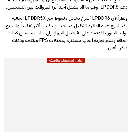
من نوع UFS 5.0. في المقابل، من المتوقع أن يحصل إصدار Pro على
دعم LPDDR6، وهو ما قد يشكل أحد أبرز الفروقات بين النسختين.
ونظراً لأن LPDDR6 أسرع بشكل ملحوظ من LPDDR5X الحالية،
فقد تتيح هذه الذاكرة تشغيل مساعدين ذكيين أكثر تعقيداً وتسريع
توليد الصور بالاعتماد على AI داخل الجهاز، إلى جانب تحسين كفاءة
الطاقة ودعم تجربة ألعاب مستقرة بمعدلات FPS مرتفعة ودقات
عرض أعلى.