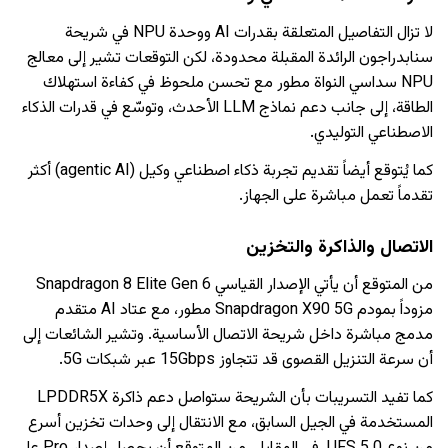
لا تزال التفاصيل المتعلقة بقدرات AI ووحدة NPU في شريحة
سنابدراجون الرائدة المقبلة محدودة، لكن التوقعات تشير إلى معالج
NPU سداسي النواة مطور مع تحسن ملحوظ في كفاءة استهلاك
الطاقة، إلى جانب دعم نماذج LLM الأحدث، وتوسّع في قدرات الذكاء
الاصطناعي التوليدي.
كما يُتوقع أيضاً تقديم تجربة ذكاء اصطناعي وكيل (agentic AI) أكثر
تقدماً تعمل مباشرة على الجهاز.
الاتصال والذاكرة والتخزين
من المتوقع أن يأتي الإصدار القياسي Snapdragon 8 Elite Gen 6
مزوداً بمودم Snapdragon X90 5G مطور، مع عتاد AI متقدم
مدمج مباشرة داخل شريحة الاتصال الأساسية. وتشير الشائعات إلى
أن سرعة التنزيل القصوى قد تتجاوز 15Gbps عبر شبكات 5G.
كما تفيد التسريبات بأن الشريحة ستواصل دعم ذاكرة LPDDR5X
المستخدمة في الجيل السابق، مع الانتقال إلى وحدات تخزين أسرع