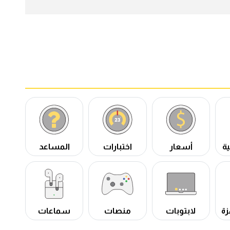
ة
أسعار
اختبارات
المساعد
زة
لابتوبات
منصات
سماعات