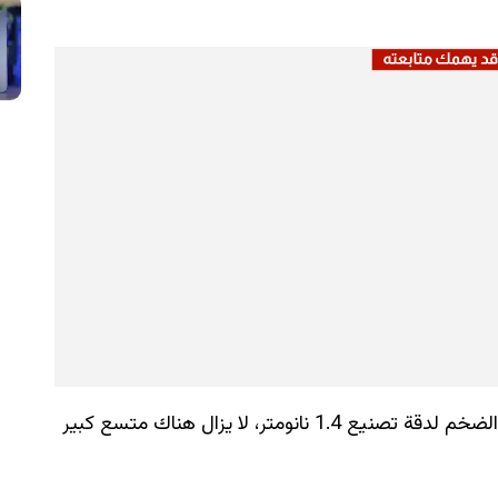
ومع استهداف سامسونج عام 2029 لبدء الإنتاج الضخم لدقة تصنيع 1.4 نانومتر، لا يزال هناك متسع كبير