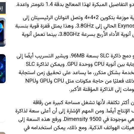
إق
سيضم المعالج مجموعة CPU مكوّنة من 10 أنوية موزعة بتكوين 2+4+4 وتصل النواتان الرئيسيتان إلى
سرعة قصوى تبلغ 4.50GHz، بينما يصل Exynos 2600 الحالي إلى 3.8GHz. وهذا يمثل قفزة قوية بنسبة
19% في السرعة القصوى. وإلى جانب ذلك، تعمل أنوية الأداء الأربع بسرعة 3.80GHz، بينما تعمل أنوية
وربما يكون التطور الأكثر إثارة في هذا المعالج هو دمج ذاكرة SLC بسعة 96MB. ويشير التسريب أيضًا إلى
وجود عرض ناقل فائق الاتساع لتقليل زمن الاستجابة بين أنوية CPU ووحدة GPU. ويمكن لذاكرة SLC
مستخدمة بشكل متكرر، ما يساعد على تحقيق زمن استجابة
أقل للذاكرة وتعزيز عرض النطاق الترددي. ويقلل ذلك فعليًا من حاجة مكونات مثل CPU وGPU وNPU
ت مزودة بذاكرة SLC كبيرة يكون أكثر تكلفة، لأنها تشغل مساحة كبيرة من رقاقة
الإنتاج أيضًا. ومن المهم الإشارة إلى أن أعلى سعة لذاكرة
SLC في معالجات الهواتف الذكية تبلغ 10MB وهي موجودة في Dimensity 9500. ورفع هذه السعة إلى
ع هيئات الهواتف الذكية. ومع ذلك، يمكن استخدامه في