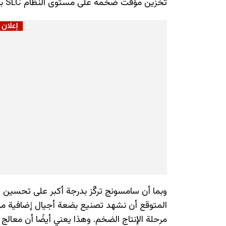
تخزين مؤقت ضخمة على مستوى النظام SLC بسعة 96MB، إلى جانب العديد من الترقيات اللافتة.