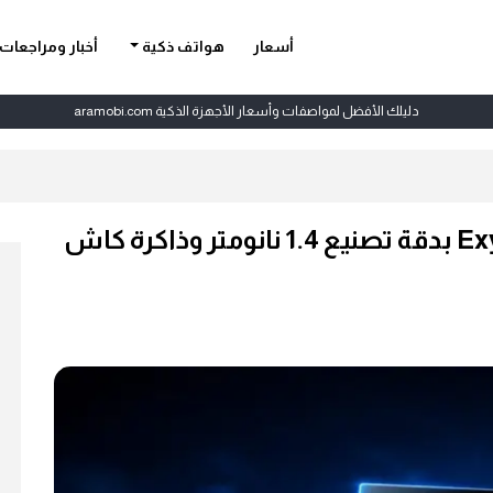
أسعار
هواتف ذكية
أخبار ومراجعات
دليلك الأفضل لمواصفات وأسعار الأجهزة الذكية aramobi.com
سامسونج تبدأ اختبار معالج Exynos بدقة تصنيع 1.4 نانومتر وذاكرة كاش