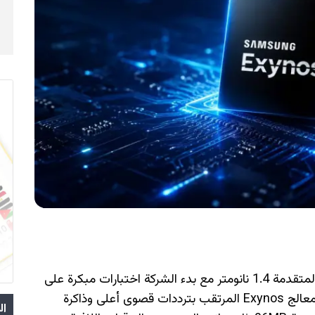
تخطو سامسونج خطوة كبيرة نحو دقة التصنيع المتقدمة 1.4 نانومتر مع بدء الشركة اختبارات مبكرة على
معالج Exynos القادم. وبحسب التقارير، سيأتي معالج Exynos المرتقب بترددات قصوى أعلى وذاكرة
ال