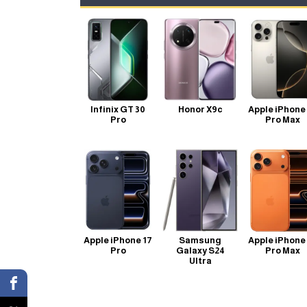
Infinix GT 30
Honor X9c
Apple iPhone
Pro
Pro Max
Apple iPhone 17
Samsung
Apple iPhone
Pro
Galaxy S24
Pro Max
Ultra