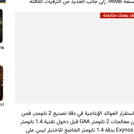
 16
 17
وبما أن سامسونج تركّز بدرجة أكبر على تحسين استقرار العوائد الإنتاجية في دقة تصنيع 2 نانومتر، فمن
المتوقع أن نشهد تصنيع بضعة أجيال إضافية من معالجات 2 نانومتر GAA قبل دخول تقنية 1.4 نانومتر
مرحلة الإنتاج الضخم. وهذا يعني أيضًا أن معالج Exynos بدقة 1.4 نانومتر الخاضع للاختبار ليس على