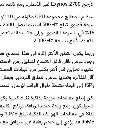
الأرجح Exynos 2700 غير المُعلن. ومع ذلك، تبدو التفاصيل المبكرة لهذا المعالج بدقة 1.4 نانومتر واعدة.
الكفاءة الأربع بسرعة 2.00GHz.
الكبيرة تخزين قدر أكبر بكثير من البيانات ال
وISP إلى البقاء نشطة طوال الوقت لإرسال المعلومات إلى الذاكرة المؤقتة الأكبر.
لكن إنتاج معالجا
السيليكون. ومع زيادة حجم الرقاقة، ترتفع تكاليف 
96MB قد يؤدي إلى حجم رقاقة غير متوافق م