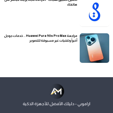
هاتفك
مراجعة Huawei Pura 90s Pro Max .. خدمات جوجل
أخيراً وتقنيات غير مسبوقة للتصوير
اراموبي - دليلك الأفضل للأجهزة الذكية