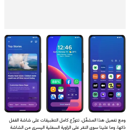
ومع تفعيل هذا المشغّل، تتوزّع كامل التطبيقات على شاشة القفل
ذاتها، وما علينا سوى النقر على الزاوية السفلية اليسرى من الشاشة