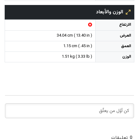
الوزن والأبعاد
الارتفاع
العرض
34.04 cm ( 13.40 in )
العمق
1.15 cm ( .45 in )
الوزن
1.51 kg ( 3.33 lb )
0
تعليقات