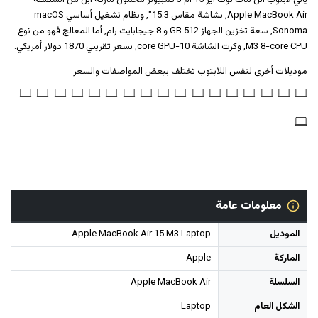
يأتي لابتوب ابل ماك بوك اير 15 ام 3 كمبيوتر محمول ماركة ابل من السلسلة
Apple MacBook Air, بشاشة مقاس 15.3", ونظام تشغيل أساسي macOS
Sonoma, سعة تخزين الجهاز 512 GB و 8 جيجابايت رام, أما المعالج فهو من نوع
M3 8-core CPU, وكرت الشاشة 10-core GPU, بسعر تقريبي 1870 دولار أمريكي.
موديلات أخرى لنفس اللابتوب تختلف ببعض المواصفات والسعر
معلومات عامة
الموديل
Apple MacBook Air 15 M3 Laptop
الماركة
Apple
السلسلة
Apple MacBook Air
الشكل العام
Laptop