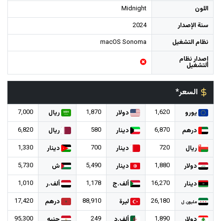
اللون
Midnight
سنة الإصدار
2024
نظام التشغيل
macOS Sonoma
إصدار نظام
التشغيل
السعر*
7,000
1,870
1,620
يورو
دولار
ريال
6,820
580
6,870
درهم
دينار
ريال
1,330
700
720
ريال
دينار
دينار
5,730
5,490
1,880
دولار
دينار
ش
1,010
1,178
16,270
دينار
ألف.ج
ألف.ر
17,420
88,910
26,180
ليرة
درهم
مليون.ل
95,300
249
1,890
دولار
ألف.د
جنيه