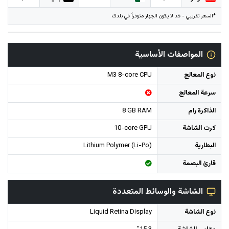
*السعر تقريبي - قد لا يكون الجهاز متوفراً في بلدك
المواصفات الأساسية
نوع المعالج
M3 8-core CPU
سرعة المعالج
الذاكرة رام
8 GB RAM
كرت الشاشة
10-core GPU
البطارية
Lithium Polymer (Li-Po)
قارئ البصمة
الشاشة والوسائط المتعددة
نوع الشاشة
Liquid Retina Display