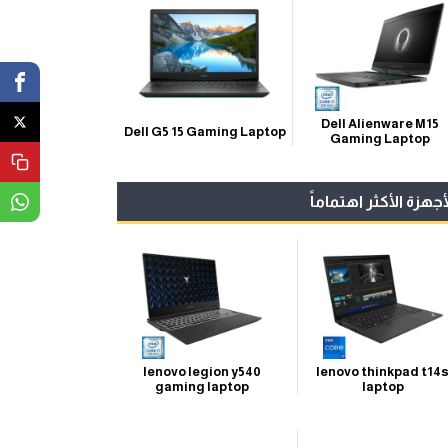
Dell Alienware M15
Dell G5 15 Gaming Laptop
Gaming Laptop
أجهزة الأكثر اهتماماً
lenovo legion y540
lenovo thinkpad t14
gaming laptop
laptop