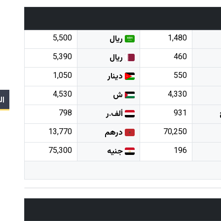
5,500
1,480
ريال
5,390
460
ريال
1,050
550
دينار
4,530
4,330
ش
ال
798
931
ألف.ر
13,770
70,250
درهم
75,300
196
جنيه
s