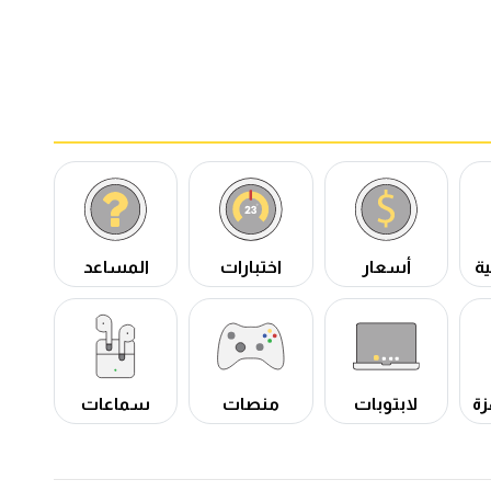
ة
أسعار
اختبارات
المساعد
زة
لابتوبات
منصات
سماعات