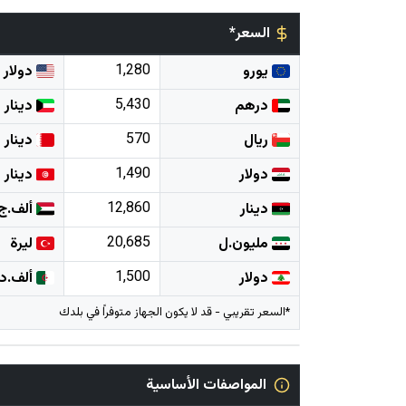
السعر*
1,280
يورو
دولار
5,430
درهم
دينار
570
ريال
دينار
1,490
دولار
دينار
12,860
دينار
ألف.ج
20,685
مليون.ل
ليرة
1,500
دولار
ألف.د
*السعر تقريبي - قد لا يكون الجهاز متوفراً في بلدك
المواصفات الأساسية