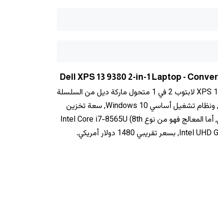
يأتي لابتوب ديل XPS ‎13 XPS ‎13‎ ‎9380 لابتوب 2 في 1 متحول ماركة ديل من السلسلة
(Dell) XPS, بشاشة مقاس 13.3", ونظام تشغيل أساسي Windows 10, سعة تخزين
الجهاز 512 GB و ‎16 جيجابايت رام‎, أما المعالج فهو من نوع Intel Core i7-8565U (8th