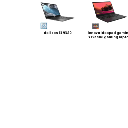
dell xps 13 9380
lenovo ideapad gami
3 15ach6 gaming lapt