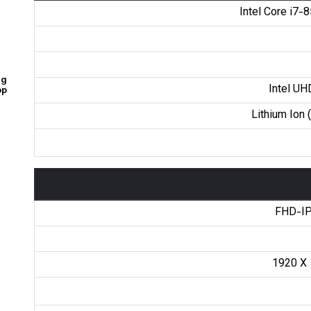
Intel Core i7-
ng
Intel UH
op
Lithium Ion (
FHD-IP
1920 X