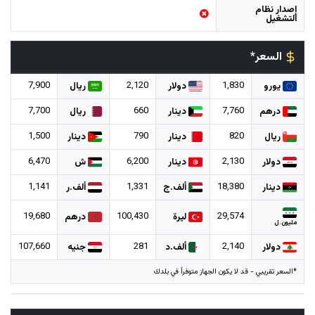
إصدار نظام
التشغيل
السعر*
7,900
2,120
1,830
يورو
دولار
ريال
7,700
660
7,760
درهم
دينار
ريال
1,500
790
820
ريال
دينار
دينار
6,470
6,200
2,130
دولار
دينار
ش
1,141
1,331
18,380
دينار
ألف.ج
ألف.ر
19,680
100,430
29,574
ليرة
درهم
مليون.ل
107,660
281
2,140
دولار
ألف.د
جنيه
*السعر تقريبي - قد لا يكون الجهاز متوفراً في بلدك