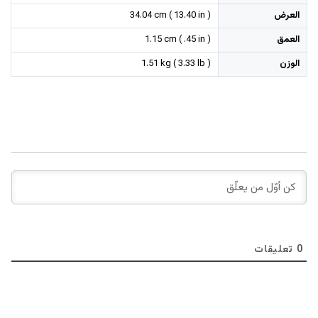
العرض
34.04 cm ( 13.40 in )
العمق
1.15 cm ( .45 in )
الوزن
1.51 kg ( 3.33 lb )
0
تعليقات