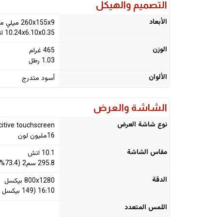
التصميم والهيكل
الأبعاد
260x155x9 ميلي متر
10.24x6.10x0.35 انش
الوزن
465 غرام
1.03 رطل
الألوان
أسود متدرج
الشاشة والعرض
نوع شاشة العرض
citive touchscreen
16مليون لون
مقاس الشاشة
10.1 انش
295.8 سم2 (73.4% معدل الشاشة لكامل الجهاز)
الدقة
800x1280 بيكسل
16:10 (149 بيكسل بالانش)
اللمس المتعدد