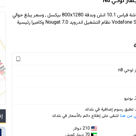
اس 10.1 انش وبدقة
800x1280
بيكسل , وسعر يبلغ حوالي
, اعتمدت vodafone في جهازها Vodafone Smart Tab N8 نظام التشغيل اندرويد 7.0 Nougat وكاميرا رئيسية
قد تطبق رسوم إضافية في بلدك
ي من هنا
لتبقى على إطلاع دائم بالأسعار في بلدك
إق
210 دولار
70 دينار كويتي