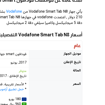
لمحة عامة عن مواصفات فودافون Smart جهاز لوحي N8
يأتي جهاز Vodafone Smart Tab N8 من
Vodafone
بشاشة قي
210 دولار
دقة 5 ميجابيكسل وكاميرا سيلفي دقة 2 ميجابيكسل
أسعار Vodafone Smart Tab N8 التفصيلية
عام
موديل الجهاز
فودافون smart جهاز لوحي n8
تاريخ الإعلان
2017, يونيو
الحالة
متوفر
تاريخ الإطلاق : 2017, يونيو
السعر
* الأسعار تقريبية، 
*
حمل تطبيق أراموب
180 يورو
960 ريال سعودي