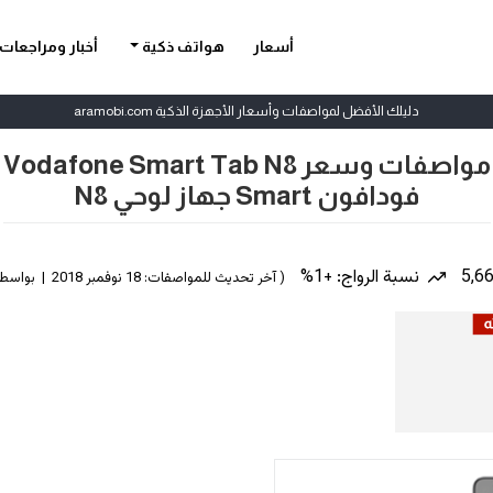
أسعار
هواتف ذكية
أخبار ومراجعات
دليلك الأفضل لمواصفات وأسعار الأجهزة الذكية aramobi.com
مواصفات وسعر Vodafone Smart Tab N8
فودافون Smart جهاز لوحي N8
نسبة الرواج: +1%
( آخر تحديث للمواصفات: 18 نوفمبر 2018 | بواسطة