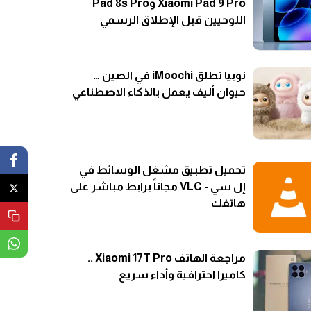
Xiaomi Pad 9 Pro وPad 8s Pro
اللوحيين قبل الإطلاق الرسمي
نوبيا تطلق iMoochi في الصين …
حيوان أليف يعمل بالذكاء الاصطناعي
تحميل تطبيق مشغل الوسائط في
إل سي - VLC مجاناً برابط مباشر على
هاتفك
مراجعة الهاتف Xiaomi 17T Pro ..
كاميرا احترافية وأداء سريع