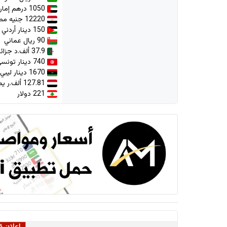
1050 درهم إماراتي
12220 جنيه مصري
150 دينار أردني
90 ريال عماني
37.9 ألف.د جزائري
740 دينار تونسي
1670 دينار ليبي
127.81 ألف.ر يمني
221 دولار