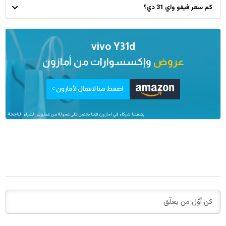
كم سعر فيفو واي 31 دي؟
vivo Y31d
عروض
وإكسسوارات من
أمازون
اضغط هنا لانتقال لأمازون >
بصفتنا شركاء في امازون فإننا نحصل على عمولة من عمليات الشراء الناجحة