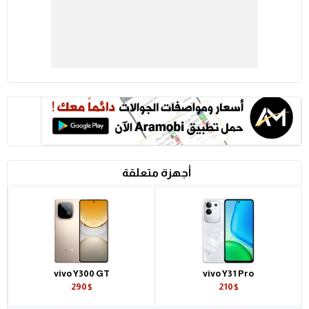
أجهزة متعلقة
vivo Y300 GT
vivo Y31 Pro
290$
210$