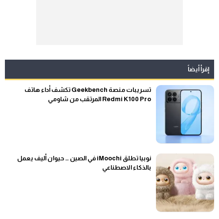
إقرأ أيضاً
تسريبات منصة Geekbench تكشف أداء هاتف
Redmi K100 Pro المرتقب من شاومي
نوبيا تطلق iMoochi في الصين … حيوان أليف يعمل
بالذكاء الاصطناعي