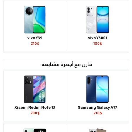
vivo Y39
vivo Y300t
210$
180$
قارن مع أجهزة مشابهة
Xiaomi Redmi Note 13
Samsung Galaxy A17
200$
210$