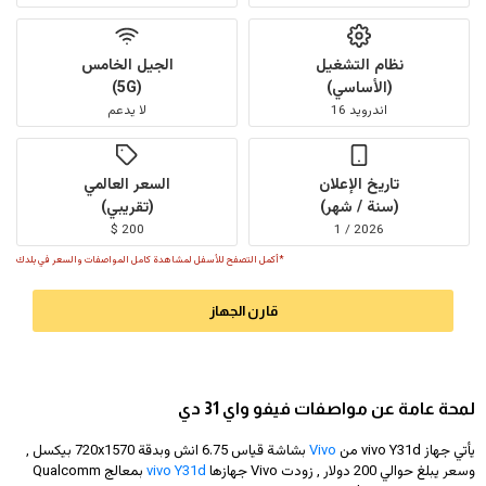
نظام التشغيل
الجيل الخامس
(الأساسي)
(5G)
اندرويد 16
لا يدعم
تاريخ الإعلان
السعر العالمي
(سنة / شهر)
(تقريبي)
200 $
2026 / 1
*أكمل التصفح للأسفل لمشاهدة كامل المواصفات والسعر في بلدك
قارن الجهاز
لمحة عامة عن مواصفات فيفو واي 31 دي
يأتي جهاز vivo Y31d من
Vivo
بشاشة قياس 6.75 انش وبدقة
720x1570
بيكسل ,
وسعر يبلغ حوالي 200 دولار
, زودت Vivo جهازها
vivo Y31d
بمعالج Qualcomm