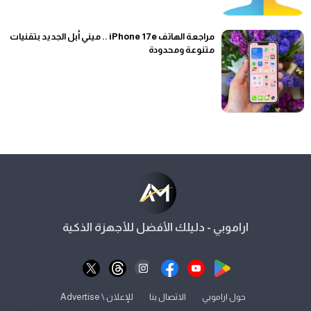
مراجعة الهاتف iPhone 17e .. ميني أبل الجديد بتقنيات
متنوعة ومحدودة
اراموبي - دليلك الأفضل للأجهزة الذكية
⋅
⋅
حول اراموبي
الاتصال بنا
للإعلان \ Advertise