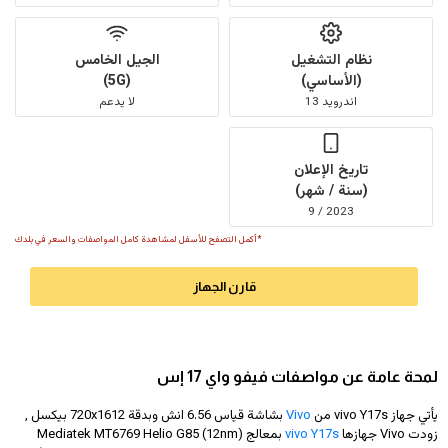
نظام التشغيل
الجيل الخامس
(الأساسي)
(5G)
اندرويد 13
لا يدعم
تاريخ الإعلان
(سنة / شهر)
2023 / 9
*أكمل التصفح للأسفل لمشاهدة كامل المواصفات والسعر في بلدك
قارن الجهاز
لمحة عامة عن مواصفات فيفو واي 17 إس
يأتي جهاز vivo Y17s من
Vivo
بشاشة قياس 6.56 انش وبدقة
720x1612
بيكسل ,
زودت Vivo جهازها
vivo Y17s
بمعالج Mediatek MT6769 Helio G85 (12nm)