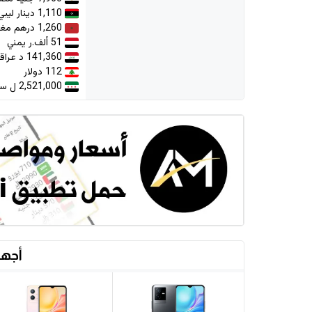
1,110 دينار ليبي
1,260 درهم مغربي
51 ألف.ر يمني
141,360 د عراقي
112 دولار
2,521,000 ل سورية
أجهز