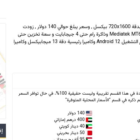
720x1600
بيكسل , وسعر يبلغ حوالي 140 دولار
, زودت
بمعالج Mediatek MT6765 Helio P35 (12nm) وذاكرة رام حتى 4 جيجابايت و سعة تخزين حتى
128 جيجابايت , اعتمدت vivo في جهازها vivo Y16 نظام التشغيل Android 12 وكاميرا رئيسية دقة 13 ميجابيكسل وكاميرا
* جميع الأسعار الواردة في هذا القسم تقريبية وليست حقيقية 100%، في حال توافر السعر
 ذكره في قسم "الأسعار المحلية المتوفرة"
140 دولار
400 درهم إماراتي
40 دينار كويتي
إق
50 دينار بحريني
95 ألف.ج سوداني