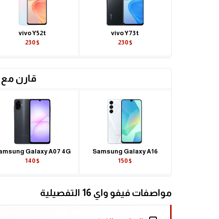
vivo Y52t
vivo Y73t
230$
230$
قارن مع 
amsung Galaxy A07 4G
Samsung Galaxy A16
140$
150$
مواصفات فيفو واي 16 التفصيلية