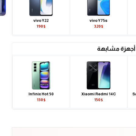
vivo Y22
vivo Y75s
190$
320$
أجهزة مشابهة
Infinix Hot 50
Xiaomi Redmi 14C
S
130$
150$