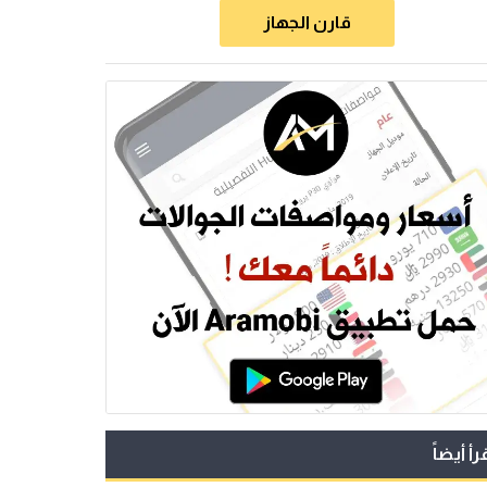
قارن الجهاز
رأ أيضاً