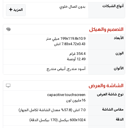
أنواع الشبكات
بدون اتصال خلوي
المزيد
التصميم والهيكل
الأبعاد
199x119.8x10.9 ميلي متر
7.83x4.72x0.43 انش
الوزن
354.4 غرام
12.49 أونصة
الألوان
أسود متدرج, أبيض متدرج
الشاشة والعرض
نوع شاشة العرض
capacitive touchscreen
16مليون لون
مقاس الشاشة
7.0 انش (57.8% معدل الشاشة لكامل الجهاز)
الدقة
600x1024 بيكسل (170 بيكسل الدقة)