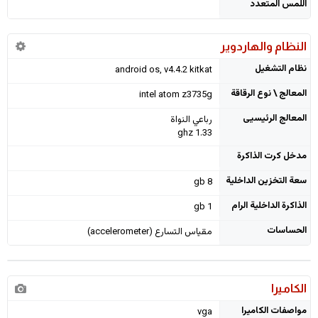
اللمس المتعدد
النظام والهاردوير
نظام التشغيل
android os, v4.4.2 kitkat
المعالج \ نوع الرقاقة
intel atom z3735g
المعالج الرئيسيى
رباعي النواة
1.33 ghz
مدخل كرت الذاكرة
سعة التخزين الداخلية
8 gb
الذاكرة الداخلية الرام
1 gb
الحساسات
مقياس التسارع (accelerometer)
الكاميرا
مواصفات الكاميرا
vga