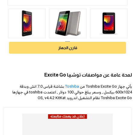
قارن الجهاز
لمحة عامة عن مواصفات توشيبا Excite Go
يأتي جهاز Toshiba Excite Go من
Toshiba
بشاشة قياس 7.0 انش وبدقة
600x1024
بيكسل , وسعر يبلغ حوالي 100 دولار
, اعتمدت toshiba في جهازها
Toshiba Excite Go نظام التشغيل اندرويد OS, v4.4.2 KitKat