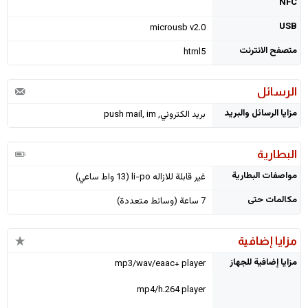
NFC
USB
microusb v2.0
متصفح الانترنت
html5
الرسائل
مزايا الرسائل والبريد
بريد الكتروني, push mail, im
البطارية
مواصفات البطارية
غير قابلة للازاله li-po (13 واط ساعي)
مكالمات حتى
7 ساعة (وسائط متعددة)
مزايا إضافية
مزايا إضافية للجهاز
mp3/wav/eaac+ player
mp4/h.264 player