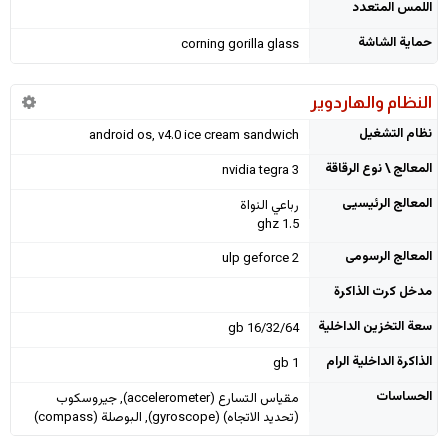
اللمس المتعدد
حماية الشاشة
corning gorilla glass
النظام والهاردوير
نظام التشغيل
android os, v4.0 ice cream sandwich
المعالج \ نوع الرقاقة
nvidia tegra 3
المعالج الرئيسيى
رباعي النواة
1.5 ghz
المعالج الرسومى
ulp geforce 2
مدخل كرت الذاكرة
سعة التخزين الداخلية
16/32/64 gb
الذاكرة الداخلية الرام
1 gb
الحساسات
مقياس التسارع (accelerometer), جيروسكوب
(تحديد الاتجاه) (gyroscope), البوصلة (compass)