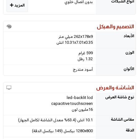
أنواع الشبكات
بدون اتصال خلوي
المزيد
التصميم والهيكل
الأبعاد
262x178x9 ميلي متر
10.31x7.01x0.35 انش
الوزن
599 غرام
1.32 رطل
الألوان
أسود متدرج
الشاشة والعرض
نوع شاشة العرض
led-backlit lcd
capacitive touchscreen
16مليون لون
مقاس الشاشة
10.1 انش (63.4% معدل الشاشة لكامل الجهاز)
الدقة
1280x800 بيكسل (149 بيكسل الدقة)