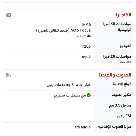
الكاميرا
مواصفات الكاميرا
5 MP
الرئيسية
Auto Focus (ضبط تلقائي للصورة)
فلاش ليد
الفيديو
720p
مواصفات الكاميرا
2 mp
الثانوية
الصوت والميديا
أنواع التنبية
هزاز, mp3, wav نغمات رنين
مكبر الصوت
مع سبيكرات ستيريو
مدخل 3.5 مم
FM راديو
مزايا الصوت الإضافية
srs audio