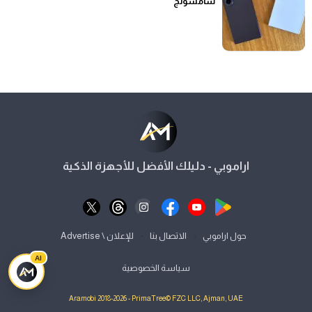
سامسونج
اراموبي - دليلك الأفضل للأجهزة الذكية
⋅
⋅
حول اراموبي
الاتصال بنا
للإعلان \ Advertise
AI
سياسة الخصوصية
Aramobi 2018-2026 - PrimaTree© FZC LLC, Ajman, UAE