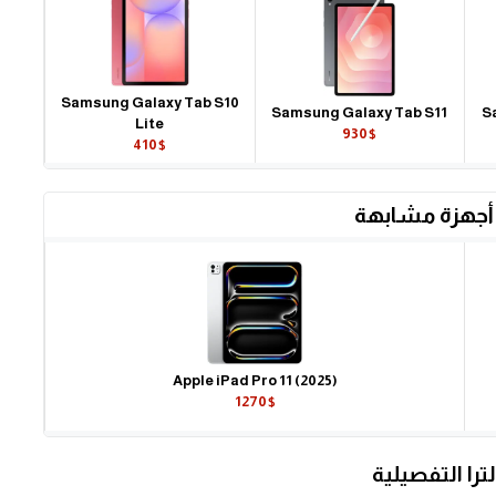
Samsung Galaxy Tab S10
Samsung Galaxy Tab S11
S
Lite
930$
410$
أجهزة مشابهة
Apple iPad Pro 11 (2025)
1270$