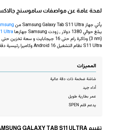
لمحة عامة عن مواصفات ساموسنج جالاكسي تاب 
يأتي جهاز Samsung Galaxy Tab S11 Ultra من
amsung
يبلغ حوالي 1380 دولار
, زودت Samsung جهازها
 Ultra
S11 Ultra نظام التشغيل Android 16 وكاميرا رئيسية دقة 13 ميجابيكسل وكاميرا سيلفي دقة 12 ميجابيكسل
المميزات
شاشة ضخمة ذات دقة عالية
أداء جيد
عمر بطارية طويل
يدعم قلم SPEN
تقييم SAMSUNG GALAXY TAB S11 ULTRA