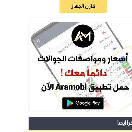
قارن الجهاز
رأ أيضاً