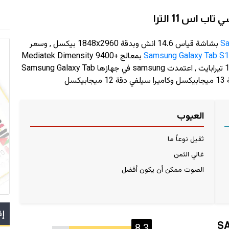
اس 11 الترا
S
بشاشة قياس 14.6 انش وبدقة
1848x2960
بيكسل , وسعر
Samsung Galaxy Tab S11
بمعالج Mediatek Dimensity 9400+
(3 nm) وذاكرة رام حتى 16 جيجابايت و سعة تخزين حتى 1 تيرابايت , اعتمدت samsung في جهازها Samsung Galaxy Tab
العيوب
ثقيل نوعاً ما
غالي الثمن
الصوت ممكن أن يكون أفضل
إق