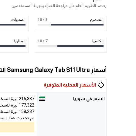
يعتمد التقييم العام على مراجعة الخبراء وتجربة المستخدمين
التصميم
8
/ 10
المميزات
الكاميرا
7
/ 10
البطارية
أسعار Samsung Galaxy Tab S11 Ultra التفصيلية
الأسعار المحلية المتوفرة
216,337
ليرة لنسخة /16GB
السعر في سوريا
177,322
ليرة لنسخة GB/12GB
158,287
ليرة لنسخة GB/12GB
تم تحديث هذا السعر في 026