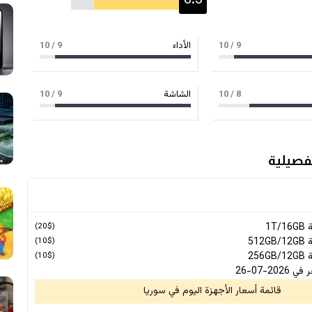
8.3
9
/ 10
الأداء
9
/ 10
8
/ 10
الشاشة
9
/ 10
1T
(20$)
512
(10$)
256
(10$)
2-07-26
قائمة أسعار الأجهزة اليوم في سوريا