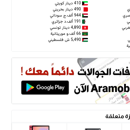
410 دينار كويتي
490 دينار بحريني
944 ألف.ج سوداني
191 ألف.د جزائري
4,890 دينار تونسي
66 ألف.و موريتانية
5,490 ش فلسطيني
ة متعلقة