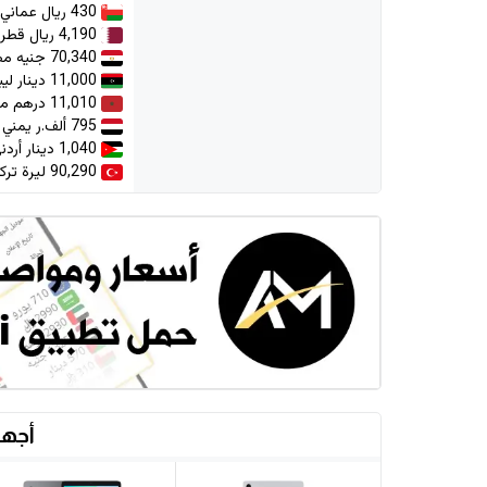
430 ريال عماني
4,190 ريال قطري
70,340 جنيه مصري
11,000 دينار ليبي
11,010 درهم مغربي
795 ألف.ر يمني
1,040 دينار أردني
90,290 ليرة تركية
أجهز