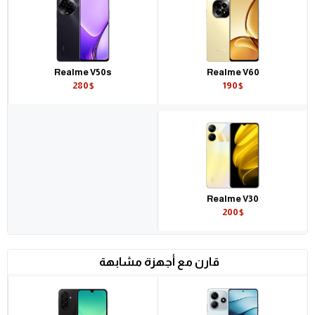
Realme V50s
Realme V60
280$
190$
Realme V30
200$
قارن مع أجهزة مشابهة