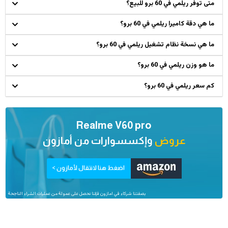
متى توفر ريلمي في 60 برو للبيع؟
ما هي دقة كاميرا ريلمي في 60 برو؟
ما هي نسخة نظام تشغيل ريلمي في 60 برو؟
ما هو وزن ريلمي في 60 برو؟
كم سعر ريلمي في 60 برو؟
Realme V60 pro
عروض
وإكسسوارات من
أمازون
اضغط هنا لانتقال لأمازون >
بصفتنا شركاء في امازون فإننا نحصل على عمولة من عمليات الشراء الناجحة