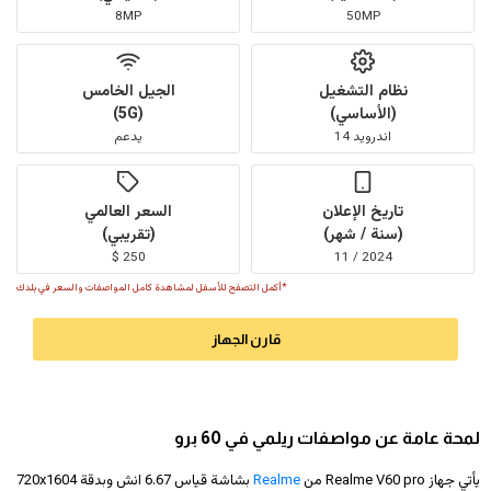
8MP
50MP
نظام التشغيل
الجيل الخامس
(الأساسي)
(5G)
اندرويد 14
يدعم
تاريخ الإعلان
السعر العالمي
(سنة / شهر)
(تقريبي)
250 $
2024 / 11
*أكمل التصفح للأسفل لمشاهدة كامل المواصفات والسعر في بلدك
قارن الجهاز
لمحة عامة عن مواصفات ريلمي في 60 برو
يأتي جهاز Realme V60 pro من
Realme
بشاشة قياس 6.67 انش وبدقة
720x1604