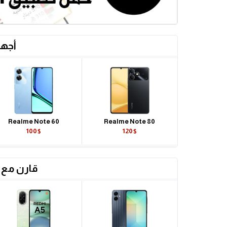
أجهز
Realme Note 60
Realme Note 80
100$
120$
قارن مع 