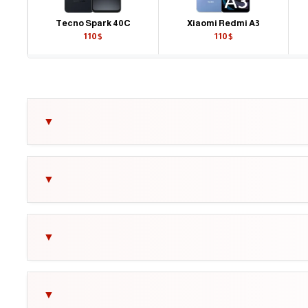
Tecno Spark 40C
Xiaomi Redmi A3
110$
110$