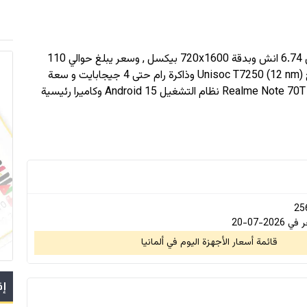
ة
720x1600
بيكسل , وسعر يبلغ حوالي 110
بمعالج Unisoc T7250 (12 nm) وذاكرة رام حتى 4 جيجابايت و سعة
تخزين حتى 256 جيجابايت , اعتمدت realme في جهازها Realme Note 70T نظام التشغيل Android 15 وكاميرا رئيسية
2-07-20
قائمة أسعار الأجهزة اليوم في ألمانيا
إق