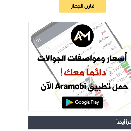
قارن الجهاز
رأ أيضاً