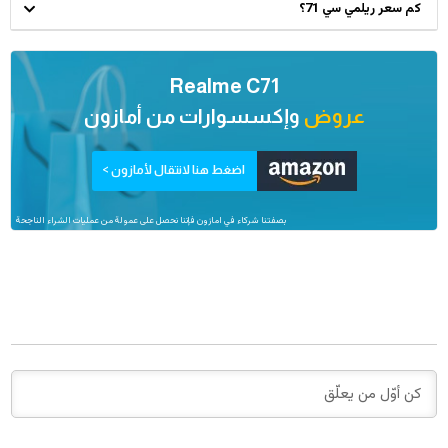
كم سعر ريلمي سي 71؟
Realme C71
عروض
وإكسسوارات من
أمازون
اضغط هنا لانتقال لأمازون >
بصفتنا شركاء في امازون فإننا نحصل على عمولة من عمليات الشراء الناجحة