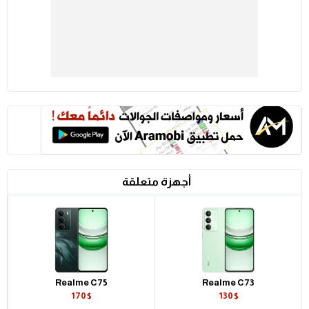
أجهزة متعلقة
Realme C75
Realme C73
170$
130$