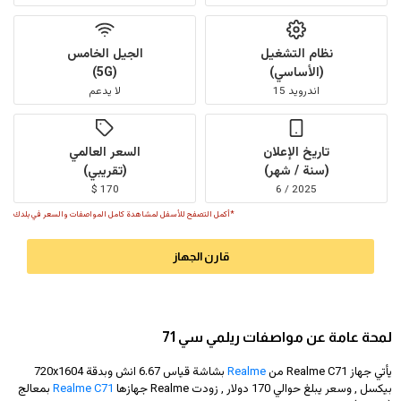
نظام التشغيل
الجيل الخامس
(الأساسي)
(5G)
اندرويد 15
لا يدعم
تاريخ الإعلان
السعر العالمي
(سنة / شهر)
(تقريبي)
170 $
2025 / 6
*أكمل التصفح للأسفل لمشاهدة كامل المواصفات والسعر في بلدك
قارن الجهاز
لمحة عامة عن مواصفات ريلمي سي 71
يأتي جهاز Realme C71 من
Realme
بشاشة قياس 6.67 انش وبدقة
720x1604
بيكسل , وسعر يبلغ حوالي 170 دولار
, زودت Realme جهازها
Realme C71
بمعالج