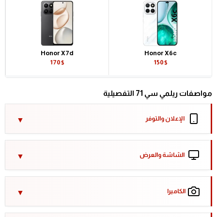
Honor X7d
Honor X6c
170$
150$
مواصفات ريلمي سي 71 التفصيلية
الإعلان والتوفر
الشاشة والعرض
الكاميرا