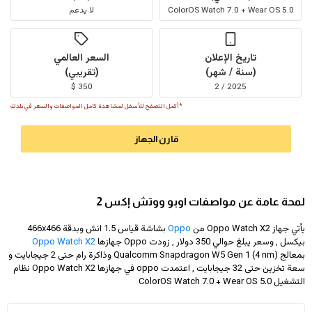
ColorOS Watch 7.0 + Wear OS 5.0
لا يدعم
تاريخ الإعلان
السعر العالمي
(سنة / شهر)
(تقريبي)
350 $
2025 / 2
*أكمل التصفح للأسفل لمشاهدة كامل المواصفات والسعر في بلدك
قارن الجهاز
لمحة عامة عن مواصفات اوبو ووتش إكس 2
يأتي جهاز Oppo Watch X2 من
Oppo
بشاشة قياس 1.5 انش وبدقة
466x466
بيكسل , وسعر يبلغ حوالي 350 دولار
, زودت Oppo جهازها
Oppo Watch X2
بمعالج Qualcomm Snapdragon W5 Gen 1 (4 nm) وذاكرة رام حتى 2 جيجابايت و
سعة تخزين حتى 32 جيجابايت , اعتمدت oppo في جهازها Oppo Watch X2 نظام
التشغيل ColorOS Watch 7.0 + Wear OS 5.0