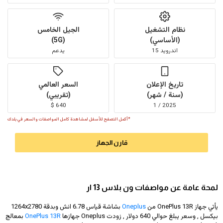
نظام التشغيل
الجيل الخامس
(الأساسي)
(5G)
اندرويد 15
يدعم
تاريخ الإعلان
السعر العالمي
(سنة / شهر)
(تقريبي)
640 $
2025 / 1
*أكمل التصفح للأسفل لمشاهدة كامل المواصفات والسعر في بلدك
قارن الجهاز
لمحة عامة عن مواصفات ون بلاس 13 ار
يأتي جهاز OnePlus 13R من
Oneplus
بشاشة قياس 6.78 انش وبدقة
1264x2780
بيكسل , وسعر يبلغ حوالي 640 دولار
, زودت Oneplus جهازها
OnePlus 13R
بمعالج