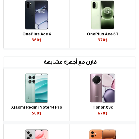
OnePlus Ace 6
OnePlus Ace 6T
360$
370$
قارن مع أجهزة مشابهة
Xiaomi Redmi Note 14 Pro
Honor X9c
580$
670$