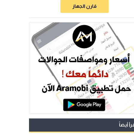
قارن الجهاز
رأ أيضاً