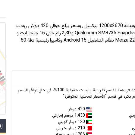
1200x2670
بيكسل , وسعر يبلغ حوالي 420 دولار
, زودت
بمعالج Qualcomm SM8735 Snapdragon 8s Gen 4 (4 nm) وذاكرة رام حتى 16 جيجابايت و
سعة تخزين حتى 1 تيرابايت , اعتمدت meizu في جهازها Meizu 22 نظام التشغيل Android 15 وكاميرا رئيسية دقة 50
* جميع الأسعار الواردة في هذا القسم تقريبية وليست حقيقية 100%، في حال توافر السعر
 ذكره في قسم "الأسعار المحلية المتوفرة"
420 دولار
1,430 درهم إماراتي
120 دينار كويتي
إق
210 دينار بحريني
286 ألف.ج سوداني