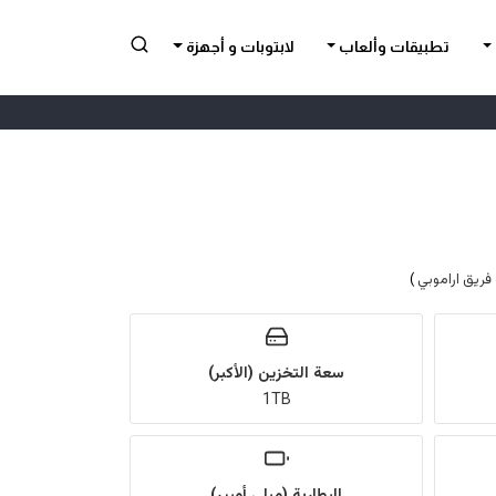
تطبيقات وألعاب
لابتوبات و أجهزة
فريق اراموبي
)
سعة التخزين (الأكبر)
1TB
البطارية (ميلي أمبير)