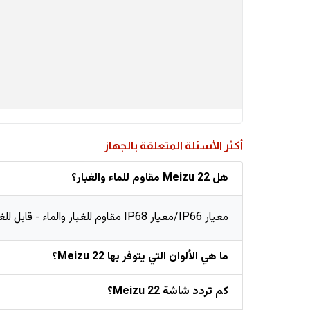
أكثر الأسئلة المتعلقة بالجهاز
هل Meizu 22 مقاوم للماء والغبار؟
معيار IP66/معيار IP68 مقاوم للغبار والماء - قابل للغمر بالماء حتى 1.5 متر لـ 30 دقيقة - مقاوم لضغط الماء العالي
ما هي الألوان التي يتوفر بها Meizu 22؟
كم تردد شاشة Meizu 22؟