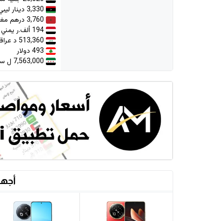
3,330 دينار ليبي
3,760 درهم مغربي
194 ألف.ر يمني
513,360 د عراقي
493 دولار
7,563,000 ل سورية
أجهز