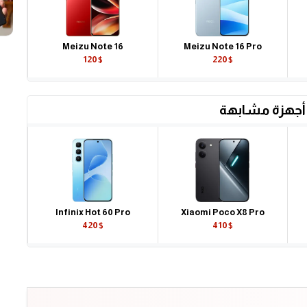
Meizu Note 16
Meizu Note 16 Pro
120$
220$
أجهزة مشابهة
Infinix Hot 60 Pro
Xiaomi Poco X8 Pro
420$
410$