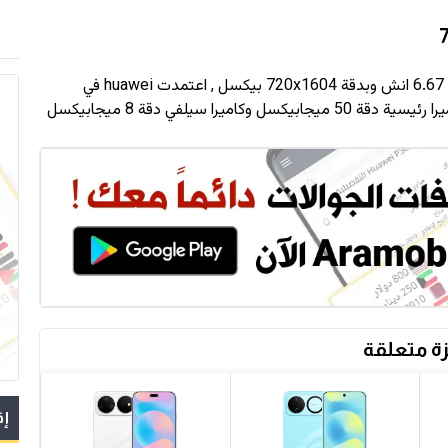
ة
720x1604
بيكسل , اعتمدت huawei في
ة متعلقة
إق