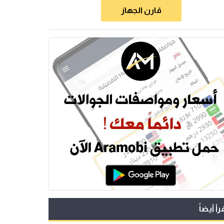
قارن الجهاز
رأ أيضاً