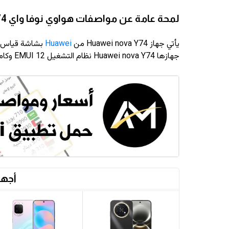
لمحة عامة عن مواصفات هواوي نوفا واي 74
يأتي جهاز Huawei nova Y74 من
Huawei
بشاشة قياس 6.67 انش وبدق
جهازها Huawei nova Y74 نظام التشغيل EMUI 12 وكاميرا رئيسية دقة 50 ميجابيكسل وكاميرا سيلفي دقة 8 ميجابيكسل
أجهز