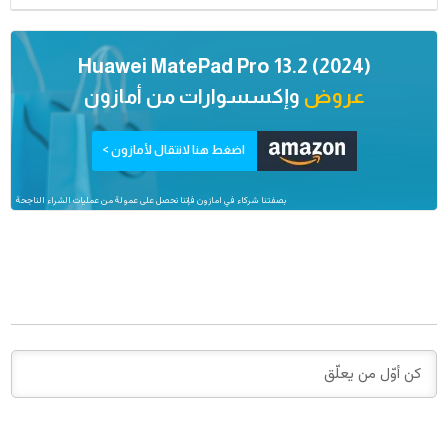
Huawei MatePad Pro 13.2 (2024)
عروض
وإكسسوارات من
أمازون
اضغط هنا لانتقال لأمازون >
بصفتنا شركاء في امازون فإننا نحصل على عمولة من عمليات الشراء الناجحة