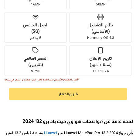
16MP
50MP
نظام التشغيل
الجيل الخامس
(الأساسي)
(5G)
Harmony OS 4.3
لا يدعم
تاريخ الإعلان
السعر العالمي
(سنة / شهر)
(تقريبي)
790 $
2024 / 11
*أكمل التصفح للأسفل لمشاهدة كامل المواصفات والسعر في بلدك
قارن الجهاز
لمحة عامة عن مواصفات هواوي ميت باد برو 132 2024
يأتي جهاز Huawei MatePad Pro 13 2 2024 من
Huawei
بشاشة قياس 13.2 انش