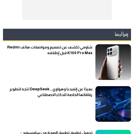
إقرأ أيضاً
شاومي تكشف عن تصميم ومواصفات هاتف Redmi
K100 Pro Max قبل إطلاقه
بعيدًا عن إنفيديا وهواوي… DeepSeek تتجه لتطوير
رقاقاتها الخاصة للذكاء الاصطناعي
تحميل تطبيق تطبيق الصحة من سامسونج -