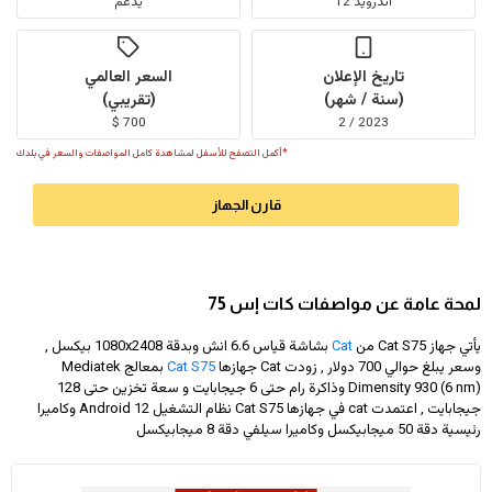
اندرويد 12
يدعم
تاريخ الإعلان
السعر العالمي
(سنة / شهر)
(تقريبي)
700 $
2023 / 2
*أكمل التصفح للأسفل لمشاهدة كامل المواصفات والسعر في بلدك
قارن الجهاز
لمحة عامة عن مواصفات كات إس 75
يأتي جهاز Cat S75 من
Cat
بشاشة قياس 6.6 انش وبدقة
1080x2408
بيكسل ,
وسعر يبلغ حوالي 700 دولار
, زودت Cat جهازها
Cat S75
بمعالج Mediatek
Dimensity 930 (6 nm) وذاكرة رام حتى 6 جيجابايت و سعة تخزين حتى 128
جيجابايت , اعتمدت cat في جهازها Cat S75 نظام التشغيل Android 12 وكاميرا
رئيسية دقة 50 ميجابيكسل وكاميرا سيلفي دقة 8 ميجابيكسل