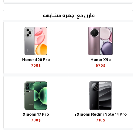
قارن مع أجهزة مشابهة
Honor 400 Pro
Honor X9c
700$
670$
Xiaomi 17 Pro
Xiaomi Redmi Note 14 Pro+
700$
710$