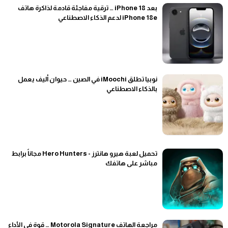
بعد iPhone 18 … ترقية مفاجئة قادمة لذاكرة هاتف
iPhone 18e لدعم الذكاء الاصطناعي
نوبيا تطلق iMoochi في الصين … حيوان أليف يعمل
بالذكاء الاصطناعي
تحميل لعبة هيرو هانترز - Hero Hunters مجاناً برابط
مباشر على هاتفك
مراجعة الهاتف Motorola Signature … قوة في الأداء