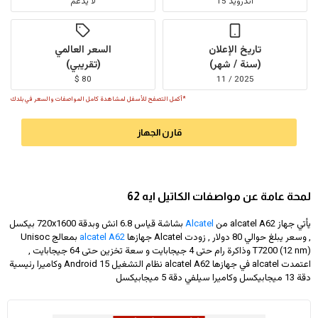
اندرويد 15
لا يدعم
تاريخ الإعلان
السعر العالمي
(سنة / شهر)
(تقريبي)
80 $
2025 / 11
*أكمل التصفح للأسفل لمشاهدة كامل المواصفات والسعر في بلدك
قارن الجهاز
لمحة عامة عن مواصفات الكاتيل ايه 62
يأتي جهاز alcatel A62 من
Alcatel
بشاشة قياس 6.8 انش وبدقة
720x1600
بيكسل
, وسعر يبلغ حوالي 80 دولار
, زودت Alcatel جهازها
alcatel A62
بمعالج Unisoc
T7200 (12 nm) وذاكرة رام حتى 4 جيجابايت و سعة تخزين حتى 64 جيجابايت ,
اعتمدت alcatel في جهازها alcatel A62 نظام التشغيل Android 15 وكاميرا رئيسية
دقة 13 ميجابيكسل وكاميرا سيلفي دقة 5 ميجابيكسل