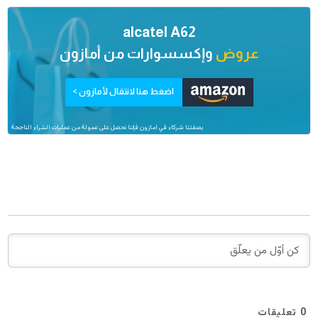
alcatel A62
عروض
وإكسسوارات من
أمازون
اضغط هنا لانتقال لأمازون >
بصفتنا شركاء في امازون فإننا نحصل على عمولة من عمليات الشراء الناجحة
0
تعليقات