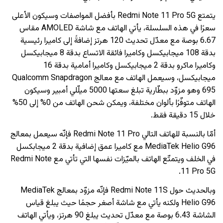
يتمتع Redmi Note 11 Pro 5G بأفضل المواصفات وسيكون الأعلى
سعرًا في هذه السلسلة، يأتي الهاتف مع شاشة AMOLED مقاس
6.67 بوصة مع معدّل تحديث 120 هرتز إضافةً إلى كاميرا رئيسية
بدقة 108 ميجابيكسل وكاميرا فائقة الاتساع بدقة 8 ميجابيكسل
وكاميرا ماكرو بدقة 2 ميجابيكسل وكاميرا أمامية بدقة 16
ميجابيكسل، وسيعمل الهاتف مع معالج Qualcomm Snapdragon
695 وهو مزوّد ببطّارية تبلغ سعتها 5000 ميلّلي أمبير وسيكون
الهاتف متوفّرًا بألوان مختلفة، ويمكن شحن الهاتف من 0% إلى 50%
خلال 15 دقيقة فقط.
أمّا بالنسبة للهاتف التالي Redmi Note 11 Pro فإنّه سيعمل بمعالج
MediaTek Helio G96 مع كاميرا عمق إضافية بدقة 2 ميجابكسل
في الخلف ويتمتّع الهاتف بالميّزات نفسها التي تأتي مع Redmi Note
11 Pro 5G.
وبالحديث حول Redmi Note 11S فإنّه مزوّد بمعالج MediaTek
Helio G96 ولكنه يأتي مع شاشة أصغر حجمًا حيث يبلغ قياس
الشاشة 6.43 بوصة مع معدّل تحديث يبلغ 90 هرتز، ويأتي الهاتف