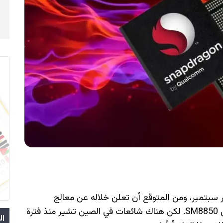
ر سبتمبر، ومن المتوقع أن تعلن خلاله عن معالج
Snapdragon 8 Elite 2 الذي يحمل رقم الموديل SM8850. لكن هناك شائعات في الصين تشير منذ فترة
ال