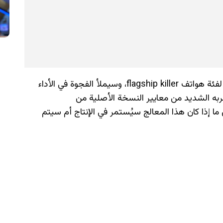
يبدو حقًا أن SM8845 سيكون المعالج المفضل لفئة هواتف flagship killer، وسيملأ الفجوة في الأداء
ن تشكيلة 8 Elite. لكن مع قربه الشديد من معايير النسخة الأصلية من
مثير أن نرى ما إذا كان هذا المعالج سيُستمر في الإنتاج أم سيتم