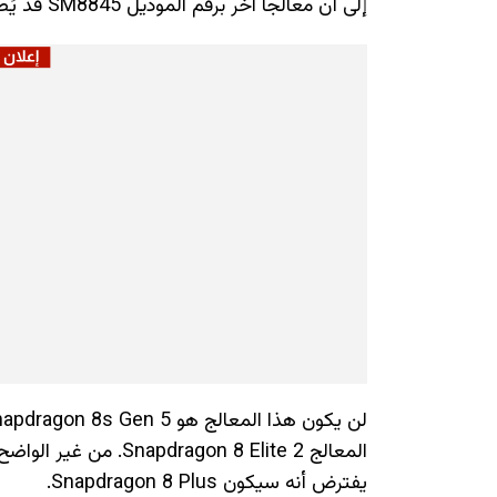
إلى أن معالجًا آخر برقم الموديل SM8845 قد يُطلق هذا العام أيضًا.
المعالج gon 8 Elite 2
يفترض أنه سيكون Snapdragon 8 Plus.