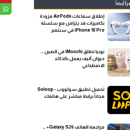
رأ أيضاً
إطلاق سماعات AirPods مزودة
بكاميرات قد يتزامن مع سلسلة
iPhone 18 Pro في سبتمبر
نوبيا تطلق iMoochi في الصين …
حيوان أليف يعمل بالذكاء
الاصطناعي
تحميل تطبيق سولووب - Soloop
مجاناً برابط مباشر على هاتفك
مراجعة الهاتف Galaxy S26+ …