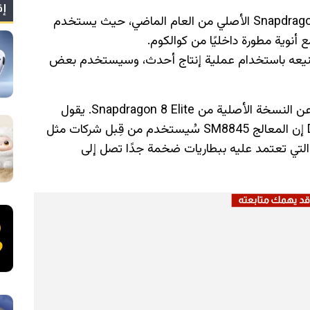
إق
يُقال إنه في الأداء، يعادل تقريبًا معالج Snapdragon 8 Elite الأصلي من العام الماضي، حيث يستخدم
Snapdrago ، فإنه سيتم تصنيعه باستخدام عملية إنتاج أحدث، وسيستخدم بعض
بصفة عامة، ينبغي أن يكون تحسّن طفيف جدًا عن النسخة الأصلية من Snapdragon 8 Elite. يقول
المُسرّب الصيني المعروف Digital Chat Station إن المعالج SM8845 سُيستخدم من قِبل شركات مثل
، وستُجهّز الهواتف التي تعتمد عليه ببطاريات ضخمة جدًا تصل إلى