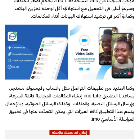
مؤخراً، فنتجت عن ذلك النسخة imo Lite، بحجمٍ أصغر للملفات،
وسرعةٍ أعلى في التحميل مع استهلاكٍ أقل لوحدة تخزين الهاتف،
وكفاءةٍ أكبر في ترشيد استهلاك البيانات أثناء المكالمات.
وكما العديد من تطبيقات التواصل مثل واتساب وفيسبوك مسنجر،
يساعدنا التطبيق imo Lite إنشاء المكالمات المجانية فائقة السرعة،
وإرسال الرسائل النصية، والملفات، وكذلك الرسائل الصوتية، وبالإجمال
يدعم هذا التطبيق كافة الميزات التي يمكن التحدّث عنها في تطبيق
المراسلة الأساسيّ imo.