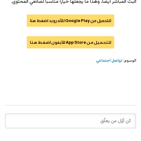
البثّ المباشر أيضاً، وهذا ما يجعلها خياراً مناسباً لصانعي المحتوى.
للتحميل من Google Play للأندرويد اضغط هنا
للـتـحـمـيـل مـن App Store للآيفون اضـغـط هـنـا
الوسوم:
تواصل اجتماعي