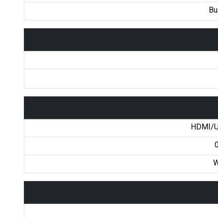
Bu
HDMI/U
W