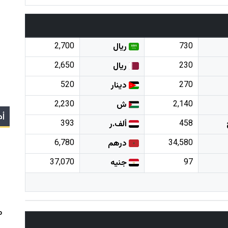
2,700
730
ريال
2,650
230
ريال
520
270
دينار
2,230
2,140
ش
أج
393
458
ألف.ر
6,780
34,580
درهم
37,070
97
جنيه
p