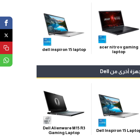
acer nitro v gaming
dell inspiron 15 laptop
laptop
هزة أخرى من Dell
Dell Alienware M15 R3
Dell Inspiron 15 Lapto
Gaming Laptop