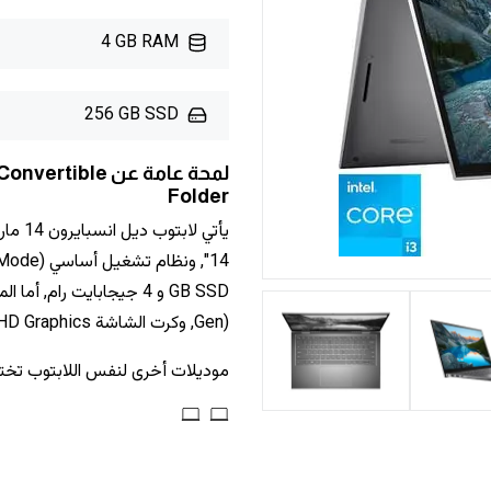
4 GB RAM
256 GB SSD
لمحة عامة عن ble
Folder
Gen), وكرت الشاشة Intel UHD Graphics, بسعر تقريبي 730 دولار أمريكي.
موديلات أخرى لنفس اللابتوب تخ