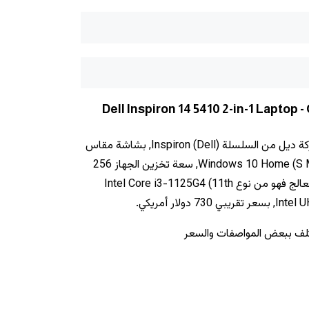
Dell Inspiron 14 5410 2-in-1 Laptop - Converti
يأتي لابتوب ديل انسبايرون 14 ماركة ديل من السلسلة (Dell) Inspiron, بشاشة مقاس
14", ونظام تشغيل أساسي Windows 10 Home (S Mode), سعة تخزين الجهاز 256
GB SSD و ‎4 جيجابايت رام‎, أما المعالج فهو من نوع Intel Core i3-1125G4 (11th
تلف ببعض المواصفات والسعر