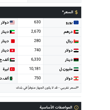
السعر*
630
يورو
دولار
2,670
درهم
دينار
280
ريال
دينار
740
دولار
دينار
6,330
دينار
ألف.ج
10,181
مليون.ل
ليرة
750
دولار
ألف.د
*السعر تقريبي - قد لا يكون الجهاز متوفراً في بلدك
المواصفات الأساسية