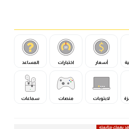
ة
أسعار
اختبارات
المساعد
زة
لابتوبات
منصات
سماعات