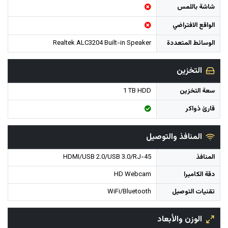
شاشة باللمس
الواقع الافتراضي
الوسائط المتعددة
Realtek ALC3204 Built-in Speaker
التخزين
سعة التخزين
1 TB HDD
قارئ ذواكر
المنافذ والتوصيل
المنافذ
HDMI/USB 2.0/USB 3.0/RJ-45
دقة الكاميرا
HD Webcam
تقنيات التوصيل
WiFi/Bluetooth
الوزن والأبعاد