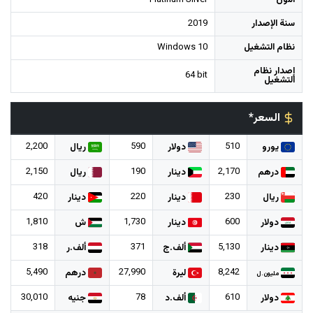
اللون
Platinum Silver
سنة الإصدار
2019
نظام التشغيل
Windows 10
إصدار نظام
64 bit
التشغيل
السعر*
2,200
590
510
يورو
دولار
ريال
2,150
190
2,170
درهم
دينار
ريال
420
220
230
ريال
دينار
دينار
1,810
1,730
600
دولار
دينار
ش
318
371
5,130
دينار
ألف.ج
ألف.ر
5,490
27,990
8,242
ليرة
درهم
مليون.ل
30,010
78
610
دولار
ألف.د
جنيه