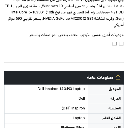
يأتي لابتوب ديل انسبايرون 14 3493 ماركة ديل من السلسلة (Dell) Inspiron,
بشاشة مقاس 14", ونظام تشغيل أساسي Windows 10, سعة تخزين الجهاز 1 TB
HDD و ‎4 جيجابايت رام‎, أما المعالج فهو من نوع Intel Core i5-1035G1 (10th
Gen), وكرت الشاشة NVIDIA GeForce MX230 (2 GB), بسعر تقريبي 590 دولار
أمريكي.
موديلات أخرى لنفس اللابتوب تختلف ببعض المواصفات والسعر
معلومات عامة
الموديل
Dell Inspiron 14 3493 Laptop
الماركة
Dell
السلسلة
(Dell) Inspiron
الشكل العام
Laptop