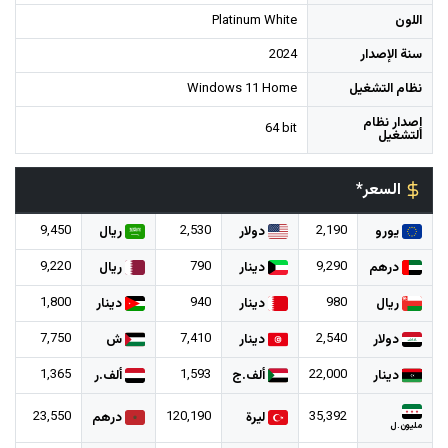
اللون
Platinum White
سنة الإصدار
2024
نظام التشغيل
Windows 11 Home
إصدار نظام
64 bit
التشغيل
السعر*
9,450
2,530
2,190
يورو
دولار
ريال
9,220
790
9,290
درهم
دينار
ريال
1,800
940
980
ريال
دينار
دينار
7,750
7,410
2,540
دولار
دينار
ش
1,365
1,593
22,000
دينار
ألف.ج
ألف.ر
23,550
120,190
35,392
ليرة
درهم
مليون.ل