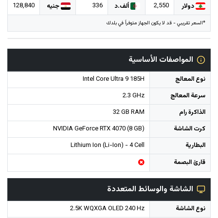
128,840
336
2,550
دولار
ألف.د
جنيه
*السعر تقريبي - قد لا يكون الجهاز متوفراً في بلدك
المواصفات الأساسية
نوع المعالج
Intel Core Ultra 9 185H
سرعة المعالج
2.3 GHz
الذاكرة رام
32 GB RAM
كرت الشاشة
NVIDIA GeForce RTX 4070 (8 GB)
البطارية
Lithium Ion (Li-Ion) - 4 Cell
قارئ البصمة
الشاشة والوسائط المتعددة
نوع الشاشة
2.5K WQXGA OLED 240 Hz