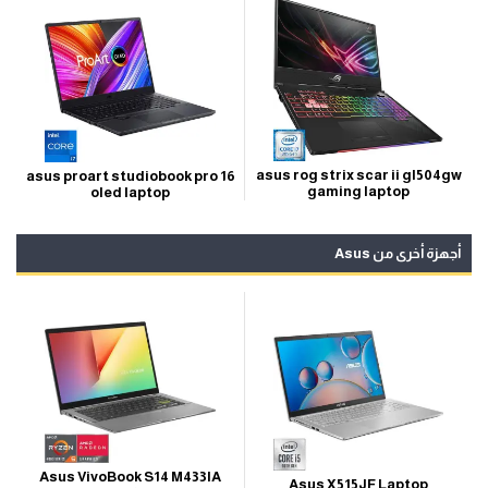
asus rog strix scar ii gl504gw
asus proart studiobook pro 16
gaming laptop
oled laptop
أجهزة أخرى من Asus
Asus VivoBook S14 M433IA
Asus X515JF Laptop