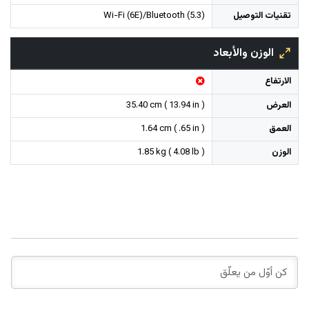
تقنيات التوصيل
Wi-Fi (6E)/Bluetooth (5.3)
الوزن والأبعاد
الارتفاع
العرض
35.40 cm ( 13.94 in )
العمق
1.64 cm ( .65 in )
الوزن
1.85 kg ( 4.08 lb )