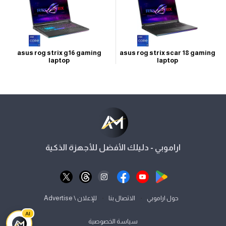
asus rog strix g16 gaming
asus rog strix scar 18 gaming
laptop
laptop
اراموبي - دليلك الأفضل للأجهزة الذكية
⋅
⋅
حول اراموبي
الاتصال بنا
للإعلان \ Advertise
AI
سياسة الخصوصية