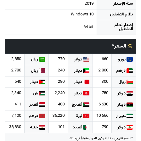
سنة الإصدار
2019
نظام التشغيل
Windows 10
إصدار نظام
64 bit
التشغيل
السعر*
2,850
770
660
يورو
دولار
ريال
2,780
240
2,800
درهم
دينار
ريال
540
280
300
ريال
دينار
دينار
2,340
2,240
780
دولار
دينار
ش
411
480
6,630
دينار
ألف.ج
ألف.ر
7,100
36,220
10,666
ليرة
درهم
مليون.ل
38,830
101
790
دولار
ألف.د
جنيه
*السعر تقريبي - قد لا يكون الجهاز متوفراً في بلدك