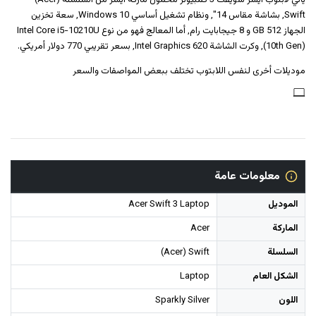
يأتي لابتوب ايسر سويفت 3 كمبيوتر محمول ماركة ايسر من السلسلة (Acer)
Swift, بشاشة مقاس 14", ونظام تشغيل أساسي Windows 10, سعة تخزين
الجهاز 512 GB و 8 جيجابايت رام, أما المعالج فهو من نوع Intel Core i5-10210U
(10th Gen), وكرت الشاشة Intel Graphics 620, بسعر تقريبي 770 دولار أمريكي.
موديلات أخرى لنفس اللابتوب تختلف ببعض المواصفات والسعر
معلومات عامة
الموديل
Acer Swift 3 Laptop
الماركة
Acer
السلسلة
(Acer) Swift
الشكل العام
Laptop
اللون
Sparkly Silver