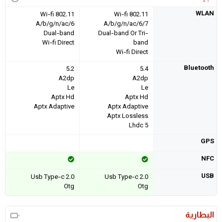
WLAN
Wi-fi 802.11
Wi-fi 802.11
A/b/g/n/ac/6
A/b/g/n/ac/6/7
Dual-band
Dual-band Or Tri-
Wi-fi Direct
band
Wi-fi Direct
Bluetooth
5.2
5.4
A2dp
A2dp
Le
Le
Aptx Hd
Aptx Hd
Aptx Adaptive
Aptx Adaptive
Aptx Lossless
Lhdc 5
GPS
NFC
USB
Usb Type-c 2.0
Usb Type-c 2.0
Otg
Otg
البطارية