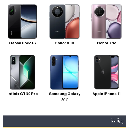
Xiaomi Poco F7
Honor X9d
Honor X9c
Infinix GT 30 Pro
Samsung Galaxy
Apple iPhone 11
A17
إقرأ أيضاً