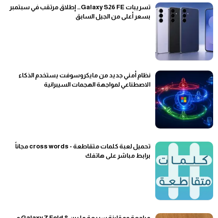
تسريبات Galaxy S26 FE… إطلاق مرتقب في سبتمبر
بسعر أعلى من الجيل السابق
نظام أمني جديد من مايكروسوفت يستخدم الذكاء
الاصطناعي لمواجهة الهجمات السيبرانية
تحميل لعبة كلمات متقاطعة - cross words مجاناً
برابط مباشر على هاتفك
مراجعة ومقارنة سريعة ما بين Galaxy Z Fold 8 و