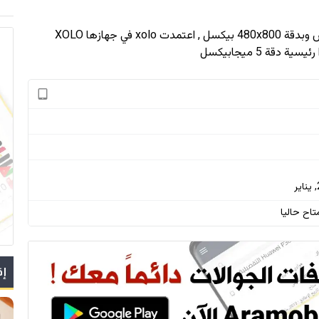
480x800
بيكسل , اعتمدت xolo في جهازها XOLO
تاح حاليا
إق