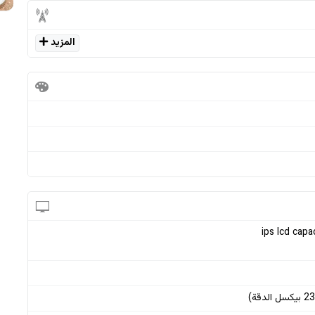
المزيد
ips lcd capa