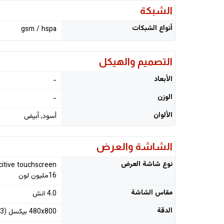
الشبكة
أنواع الشبكات
gsm / hspa
التصميم والهيكل
الأبعاد
-
الوزن
-
الألوان
أسود, أبيض
الشاشة والعرض
نوع شاشة العرض
citive touchscreen
16مليون لون
مقاس الشاشة
4.0 انش
الدقة
480x800 بيكسل (233 بيكسل الدقة)