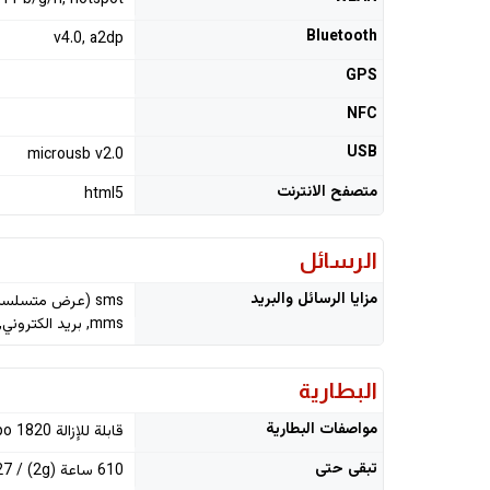
.11 b/g/n, hotspot
Bluetooth
v4.0, a2dp
GPS
NFC
USB
microusb v2.0
متصفح الانترنت
html5
الرسائل
مزايا الرسائل والبريد
sms (عرض متسلسل)
mms, بريد الكتروني, im
البطارية
مواصفات البطارية
قابلة للإزالة li-po 1820 ميلي أمبير
تبقى حتى
610 ساعة (2g) / 527 ساعة (3g)