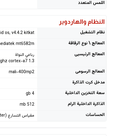
اللمس المتعدد
النظام والهاردوير
نظام التشغيل
id os, v4.4.2 kitkat
المعالج \ نوع الرقاقة
ediatek mt6582m
المعالج الرئيسيى
رباعي النواة
1.3 ghz cortex-a7
المعالج الرسومى
mali-400mp2
مدخل كرت الذاكرة
سعة التخزين الداخلية
4 gb
الذاكرة الداخلية الرام
512 mb
الحساسات
مقياس التسارع (accelerometer), حساس التقارب (proximity)