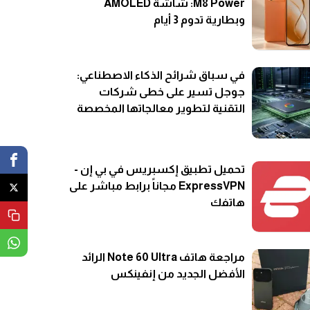
M8 Power: شاشة AMOLED
وبطارية تدوم 3 أيام
في سباق شرائح الذكاء الاصطناعي:
جوجل تسير على خطى شركات
التقنية لتطوير معالجاتها المخصصة
تحميل تطبيق إكسبريس في بي إن -
ExpressVPN مجاناً برابط مباشر على
هاتفك
مراجعة هاتف Note 60 Ultra الرائد
الأفضل الجديد من إنفينكس