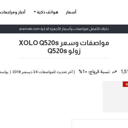
أسعار
هواتف ذكية
أخبار ومراجعات
دليلك الأفضل لمواصفات وأسعار الأجهزة الذكية aramobi.com
مواصفات وسعر XOLO Q520s
زولو Q520s
نسبة الرواج: +1%
( آخر تحديث للمواصفات: 24 ديسمبر 2018 | بواسطة