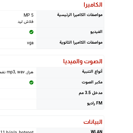
الكاميرا
مواصفات الكاميرا الرئيسية
5 MP
فلاش ليد
الفيديو
مواصفات الكاميرا الثانوية
vga
الصوت والميديا
أنواع التنبية
هزاز, mp3, wav نغمات رنين
مكبر الصوت
مدخل 3.5 مم
FM راديو
البيانات
WLAN