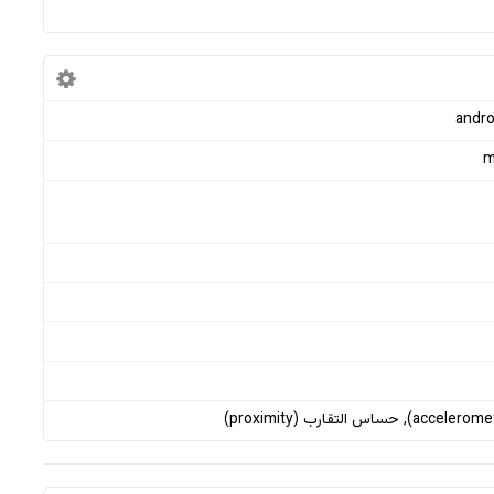
andro
m