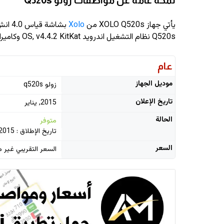
لمحة عامة عن مواصفات زولو Q520s
يأتي جهاز XOLO Q520s من
Xolo
بشاشة قياس 4.0 انش وبدقة
Q520s نظام التشغيل اندرويد OS, v4.4.2 KitKat وكاميرا رئيسية دقة 5 ميجابيكسل
عام
موديل الجهاز
زولو q520s
تاريخ الإعلان
2015, يناير
الحالة
متوفر
تاريخ الإطلاق : 2015, يناير
السعر
السعر التقريبي غير م