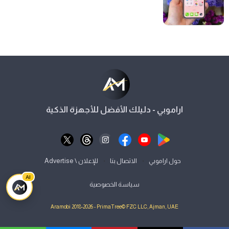
اراموبي - دليلك الأفضل للأجهزة الذكية
⋅
⋅
حول اراموبي
الاتصال بنا
للإعلان \ Advertise
AI
سياسة الخصوصية
Aramobi 2018-2026 - PrimaTree© FZC LLC, Ajman, UAE