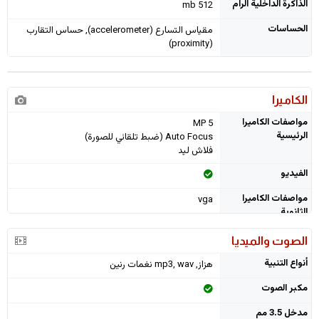
الذاكرة الداخلية الرام
512 mb
الحساسات
مقياس التسارع (accelerometer), حساس التقارب
(proximity)
الكاميرا
مواصفات الكاميرا
5 MP
الرئيسية
Auto Focus (ضبط تلقائي للصورة)
فلاش ليد
الفيديو
مواصفات الكاميرا
vga
الثانوية
الصوت والميديا
أنواع التنبية
هزاز, mp3, wav نغمات رنين
مكبر الصوت
مدخل 3.5 مم