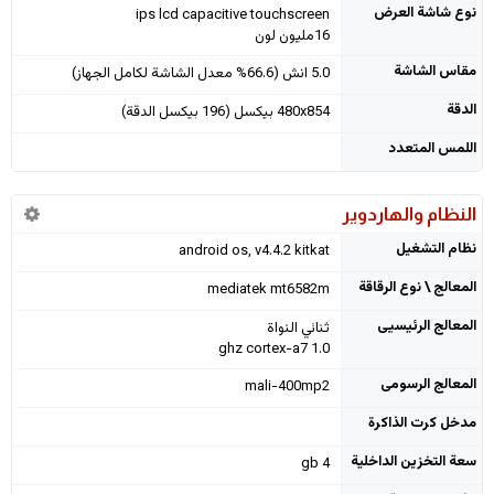
نوع شاشة العرض
ips lcd capacitive touchscreen
16مليون لون
مقاس الشاشة
5.0 انش (66.6% معدل الشاشة لكامل الجهاز)
الدقة
480x854 بيكسل (196 بيكسل الدقة)
اللمس المتعدد
النظام والهاردوير
نظام التشغيل
android os, v4.4.2 kitkat
المعالج \ نوع الرقاقة
mediatek mt6582m
المعالج الرئيسيى
ثنائي النواة
1.0 ghz cortex-a7
المعالج الرسومى
mali-400mp2
مدخل كرت الذاكرة
سعة التخزين الداخلية
4 gb