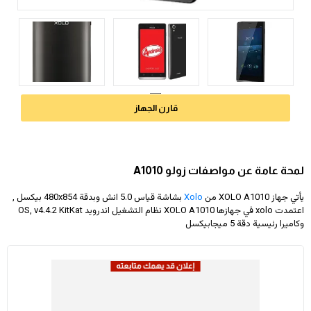
قارن الجهاز
لمحة عامة عن مواصفات زولو A1010
يأتي جهاز XOLO A1010 من
Xolo
بشاشة قياس 5.0 انش وبدقة
480x854
بيكسل ,
اعتمدت xolo في جهازها XOLO A1010 نظام التشغيل اندرويد OS, v4.4.2 KitKat
وكاميرا رئيسية دقة 5 ميجابيكسل