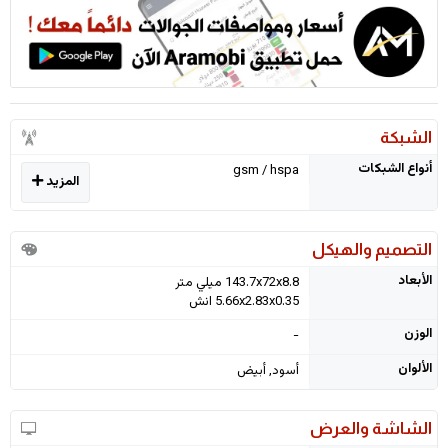
الشبكة
أنواع الشبكات
gsm / hspa
المزيد
التصميم والهيكل
الأبعاد
143.7x72x8.8 ميلي متر
5.66x2.83x0.35 انش
الوزن
-
الألوان
أسود, أبيض
الشاشة والعرض