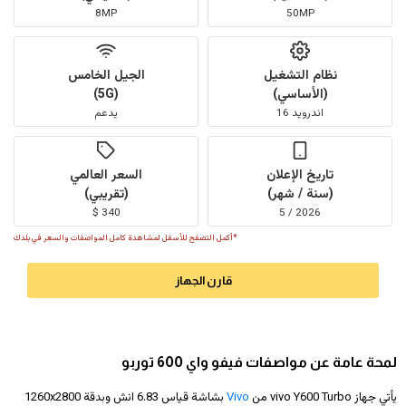
8MP
50MP
نظام التشغيل
الجيل الخامس
(الأساسي)
(5G)
اندرويد 16
يدعم
تاريخ الإعلان
السعر العالمي
(سنة / شهر)
(تقريبي)
340 $
2026 / 5
*أكمل التصفح للأسفل لمشاهدة كامل المواصفات والسعر في بلدك
قارن الجهاز
لمحة عامة عن مواصفات فيفو واي 600 توربو
يأتي جهاز vivo Y600 Turbo من
Vivo
بشاشة قياس 6.83 انش وبدقة
1260x2800