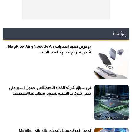
إقرأ أيضاً
يوجرين تطرح إصدارات Nexode Air وMagFlow Air:
شحن سريع بحجم يناسب الجيب
في سباق شرائح الذكاء الاصطناعي: جوجل تسير على
خطى شركات التقنية لتطوير معالجاتها المخصصة
تحميل لعبة موبايل ليجيندز بانج بانج - Mobile