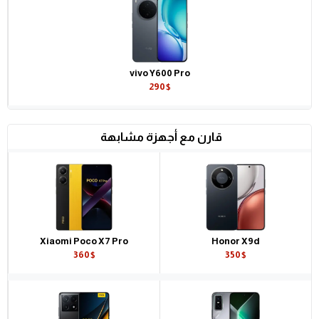
vivo Y600 Pro
290$
قارن مع أجهزة مشابهة
Xiaomi Poco X7 Pro
Honor X9d
360$
350$