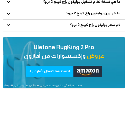
ما هي نسخة نظام تشغيل يوليفون راج كينج 2 برو؟
ما هو وزن يوليفون راج كينج 2 برو؟
كم سعر يوليفون راج كينج 2 برو؟
Ulefone RugKing 2 Pro
عروض
وإكسسوارات من
أمازون
اضغط هنا لانتقال لأمازون >
بصفتنا شركاء في امازون فإننا نحصل على عمولة من عمليات الشراء الناجحة