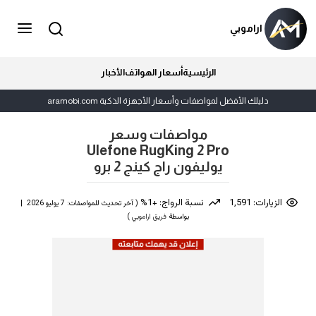
اراموبي
الرئيسية
أسعار الهواتف
الأخبار
دليلك الأفضل لمواصفات وأسعار الأجهزة الذكية aramobi.com
مواصفات وسعر
Ulefone RugKing 2 Pro
يوليفون راج كينج 2 برو
الزيارات: 1,591
نسبة الرواج: +1%
( آخر تحديث للمواصفات: 7 يوليو 2026 |
بواسطة
فريق اراموبي
)