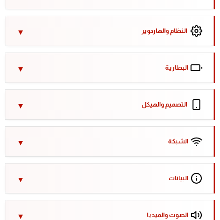
النظام والهاردوير
البطارية
التصميم والهيكل
الشبكة
البيانات
الصوت والميديا