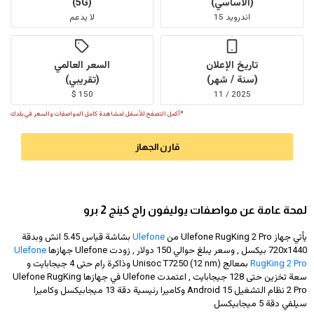
(الأساسي)
(5G)
اندرويد 15
لا يدعم
تاريخ الإعلان
السعر العالمي
(سنة / شهر)
(تقريبي)
150 $
2025 / 11
*أكمل التصفح للأسفل لمشاهدة كامل المواصفات والسعر في بلدك
قارن الجهاز
لمحة عامة عن مواصفات يوليفون راج كينج 2 برو
يأتي جهاز Ulefone RugKing 2 Pro من
Ulefone
بشاشة قياس 5.45 انش وبدقة
720x1440
بيكسل , وسعر يبلغ حوالي 150 دولار
, زودت Ulefone جهازها
Ulefone
RugKing 2 Pro
بمعالج Unisoc T7250 (12 nm) وذاكرة رام حتى 4 جيجابايت و
سعة تخزين حتى 128 جيجابايت , اعتمدت Ulefone في جهازها Ulefone RugKing
2 Pro نظام التشغيل Android 15 وكاميرا رئيسية دقة 13 ميجابيكسل وكاميرا
سيلفي دقة 5 ميجابيكسل