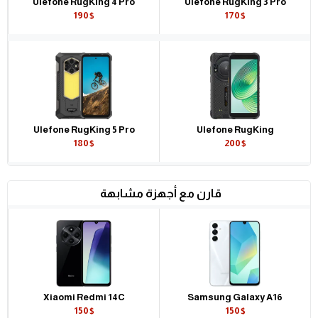
Ulefone RugKing 4 Pro
Ulefone RugKing 3 Pro
190$
170$
Ulefone RugKing 5 Pro
Ulefone RugKing
180$
200$
قارن مع أجهزة مشابهة
Xiaomi Redmi 14C
Samsung Galaxy A16
150$
150$